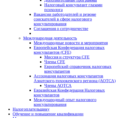
Дополнительные программы
Налоговый консультант глазами
психолога
Вакансии работодателей и резюме
соискателей в сфере налогового
консультирования
Соглашения о сотрудничестве
Международная деятельность
Международные новости и мероприятия
Европейская Конфедерация налоговых
консультантов (CFE)
Миссия и структура CFE
Члены CFE
Европейский справочник налоговых
консультантов
Ассоциация налоговых консультантов
Азиатского-тихоокенского региона (АОТСА)
Члены АОТСА
Евразийская Конфедерация Налоговых
консультантов
Международный опыт налогового
консультирования
Налогоплательщику
Обучение и повышение квалификации