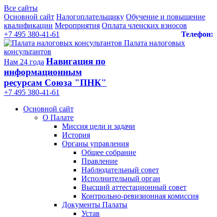
Все сайты
Основной сайт
Налогоплательщику
Обучение и повышение
квалификации
Мероприятия
Оплата членских взносов
+7 495 380-41-61
Телефон:
Палата налоговых
консультантов
Навигация по
Нам 24 года
информационным
ресурсам Союза "ПНК"
+7 495 380‑41‑61
Основной сайт
О Палате
Миссия цели и задачи
История
Органы управления
Общее собрание
Правление
Наблюдательный совет
Исполнительный орган
Высший аттестационный совет
Контрольно-ревизионная комиссия
Документы Палаты
Устав