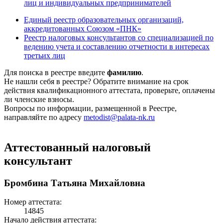
лиц и индивидуальных предпринимателей
Единый реестр образовательных организаций,
аккредитованных Союзом «ПНК»
Реестр налоговых консультантов со специализацией по
ведению учета и составлению отчетности в интересах
третьих лиц
Для поиска в реестре введите
фамилию
.
Не нашли себя в реестре? Обратите внимание на срок
действия квалификационного аттестата, проверьте, оплачены
ли членские взносы.
Вопросы по информации, размещенной в Реестре,
направляйте по адресу
metodist@palata-nk.ru
Аттестованный налоговый
консультант
Бромбина Татьяна Михайловна
Номер аттестата:
14845
Начало действия аттестата: