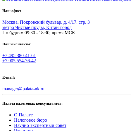
Наш офис:
Москва
,
Покровский бульвар, д. 4/17, стр. 3
метро Чистые пруды, Китай-город
По будням 09:30 - 18:30, время МСК
Наши контакты:
+7 495 380-41-61
+7 905 554-36-42
E-mail:
manager@palata-nk.ru
Палата налоговых консультантов:
О Палате
Налоговое бюро
Научно-экспертный совет
Членство