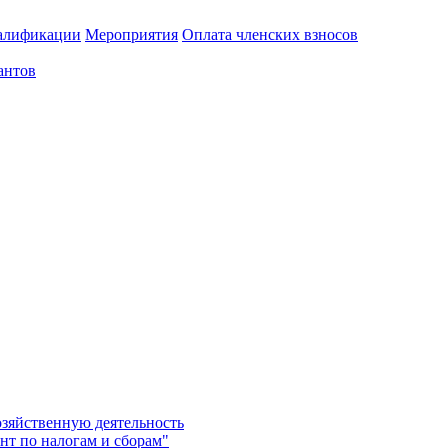
алификации
Мероприятия
Оплата членских взносов
антов
озяйственную деятельность
нт по налогам и сборам"