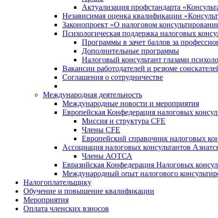
Актуализация профстандарта «Консульта
Независимая оценка квалификации «Консульт
Законопроект «О налоговом консультировани
Психологическая поддержка налоговых консу
Программы в зачет баллов за професси
Дополнительные программы
Налоговый консультант глазами психоло
Вакансии работодателей и резюме соискателе
Соглашения о сотрудничестве
Международная деятельность
Международные новости и мероприятия
Европейская Конфедерация налоговых консул
Миссия и структура CFE
Члены CFE
Европейский справочник налоговых кон
Ассоциация налоговых консультантов Азиатс
Члены АОТСА
Евразийская Конфедерация Налоговых консул
Международный опыт налогового консультир
Налогоплательщику
Обучение и повышение квалификации
Мероприятия
Оплата членских взносов