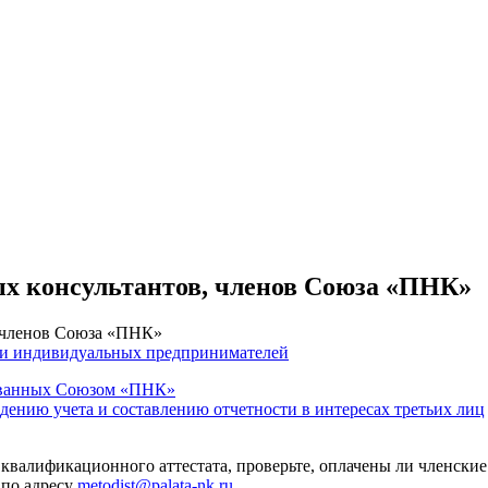
ых консультантов, членов Союза «ПНК»
, членов Союза «ПНК»
 и индивидуальных предпринимателей
тованных Союзом «ПНК»
едению учета и составлению отчетности в интересах третьих лиц
 квалификационного аттестата, проверьте, оплачены ли членские
 по адресу
metodist@palata-nk.ru