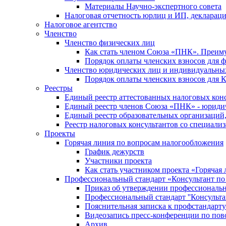
Материалы Научно-экспертного совета
Налоговая отчетность юрлиц и ИП, деклара
Налоговое агентство
Членство
Членство физических лиц
Как стать членом Союза «ПНК». Преим
Порядок оплаты членских взносов для 
Членство юридических лиц и индивидуальны
Порядок оплаты членских взносов для 
Реестры
Единый реестр аттестованных налоговых кон
Единый реестр членов Союза «ПНК» - юриди
Единый реестр образовательных организаци
Реестр налоговых консультантов со специализ
Проекты
Горячая линия по вопросам налогообложения
График дежурств
Участники проекта
Как стать участником проекта «Горячая
Профессиональный стандарт «Консультант по
Приказ об утверждении профессиональног
Профессиональный стандарт ''Консультан
Пояснительная записка к профстандарту 
Видеозапись пресс-конференции по пово
Архив