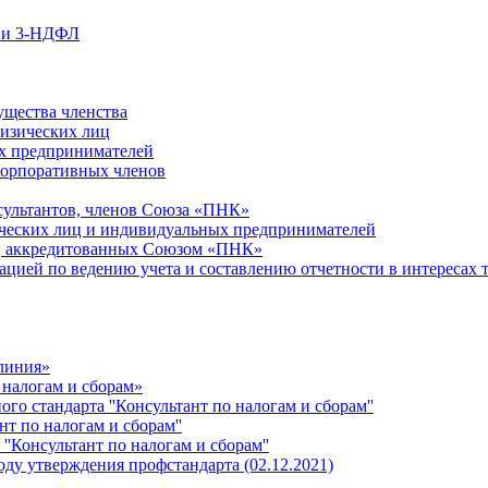
ции 3-НДФЛ
ущества членства
физических лиц
х предпринимателей
Корпоративных членов
сультантов, членов Союза «ПНК»
ческих лиц и индивидуальных предпринимателей
й, аккредитованных Союзом «ПНК»
ацией по ведению учета и составлению отчетности в интересах 
 линия»
 налогам и сборам»
о стандарта ''Консультант по налогам и сборам''
т по налогам и сборам''
''Консультант по налогам и сборам''
ду утверждения профстандарта (02.12.2021)