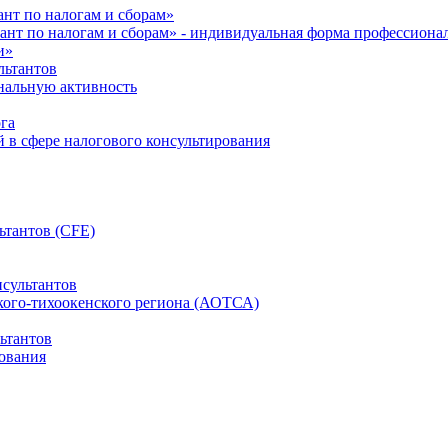
нт по налогам и сборам»
ант по налогам и сборам» - индивидуальная форма профессиона
и»
льтантов
ональную активность
га
й в сфере налогового консультирования
ьтантов (CFE)
сультантов
кого-тихоокенского региона (АОТСА)
ьтантов
ования