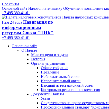
Все сайты
Основной сайт
Налогоплательщику
Обучение и повышение кв
+7 495 380-41-61
Палата налоговых консульт
Навигация по
Нам 24 года
информационным
ресурсам Союза "ПНК"
+7 495 380‑41‑61
Основной сайт
О Палате
Миссия цели и задачи
История
Органы управления
Общее собрание
Правление
Наблюдательный совет
Исполнительный орган
Высший аттестационный совет
Контрольно-ревизионная комиссия
Документы Палаты
Устав
Свидетельство на право осуществлять х
Профессиональный стандарт "Консульта