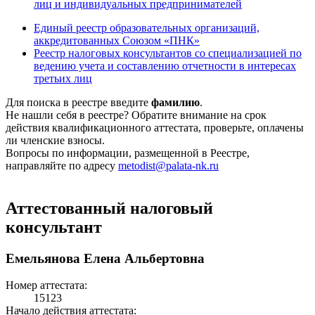
лиц и индивидуальных предпринимателей
Единый реестр образовательных организаций,
аккредитованных Союзом «ПНК»
Реестр налоговых консультантов со специализацией по
ведению учета и составлению отчетности в интересах
третьих лиц
Для поиска в реестре введите
фамилию
.
Не нашли себя в реестре? Обратите внимание на срок
действия квалификационного аттестата, проверьте, оплачены
ли членские взносы.
Вопросы по информации, размещенной в Реестре,
направляйте по адресу
metodist@palata-nk.ru
Аттестованный налоговый
консультант
Емельянова Елена Альбертовна
Номер аттестата:
15123
Начало действия аттестата: