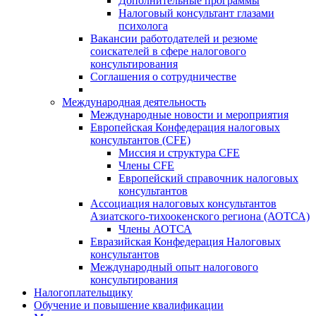
Дополнительные программы
Налоговый консультант глазами
психолога
Вакансии работодателей и резюме
соискателей в сфере налогового
консультирования
Соглашения о сотрудничестве
Международная деятельность
Международные новости и мероприятия
Европейская Конфедерация налоговых
консультантов (CFE)
Миссия и структура CFE
Члены CFE
Европейский справочник налоговых
консультантов
Ассоциация налоговых консультантов
Азиатского-тихоокенского региона (АОТСА)
Члены АОТСА
Евразийская Конфедерация Налоговых
консультантов
Международный опыт налогового
консультирования
Налогоплательщику
Обучение и повышение квалификации