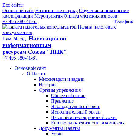
Все сайты
Основной сайт
Налогоплательщику
Обучение и повышение
квалификации
Мероприятия
Оплата членских взносов
+7 495 380-41-61
Телефон:
Палата налоговых
консультантов
Навигация по
Нам 24 года
информационным
ресурсам Союза "ПНК"
+7 495 380‑41‑61
Основной сайт
О Палате
Миссия цели и задачи
История
Органы управления
Общее собрание
Правление
Наблюдательный совет
Исполнительный орган
Высший аттестационный совет
Контрольно-ревизионная комиссия
Документы Палаты
Устав