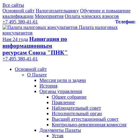
Все сайты
Основной сайт
Налогоплательщику
Обучение и повышение
квалификации
Мероприятия
Оплата членских взносов
+7 495 380-41-61
Телефон:
Палата налоговых
консультантов
Навигация по
Нам 24 года
информационным
ресурсам Союза "ПНК"
+7 495 380‑41‑61
Основной сайт
О Палате
Миссия цели и задачи
История
Органы управления
Общее собрание
Правление
Наблюдательный совет
Исполнительный орган
Высший аттестационный совет
Контрольно-ревизионная комиссия
Документы Палаты
Устав