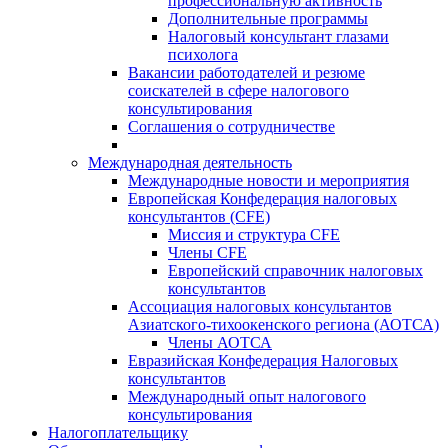
профессиональную активность
Дополнительные программы
Налоговый консультант глазами
психолога
Вакансии работодателей и резюме
соискателей в сфере налогового
консультирования
Соглашения о сотрудничестве
Международная деятельность
Международные новости и мероприятия
Европейская Конфедерация налоговых
консультантов (CFE)
Миссия и структура CFE
Члены CFE
Европейский справочник налоговых
консультантов
Ассоциация налоговых консультантов
Азиатского-тихоокенского региона (АОТСА)
Члены АОТСА
Евразийская Конфедерация Налоговых
консультантов
Международный опыт налогового
консультирования
Налогоплательщику