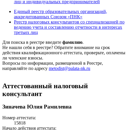
лиц и индивидуальных предпринимателей
Единый реестр образовательных организаций,
аккредитованных Союзом «ПНК»
Реестр налоговых консультантов со специализацией по
ведению учета и составлению отчетности в интересах
третьих лиц
Для поиска в реестре введите
фамилию
.
Не нашли себя в реестре? Обратите внимание на срок
действия квалификационного аттестата, проверьте, оплачены
ли членские взносы.
Вопросы по информации, размещенной в Реестре,
направляйте по адресу
metodist@palata-nk.ru
Аттестованный налоговый
консультант
Зиначева Юлия Рамилевна
Номер аттестата:
15818
Начало действия аттестата: