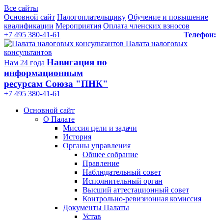
Все сайты
Основной сайт
Налогоплательщику
Обучение и повышение
квалификации
Мероприятия
Оплата членских взносов
+7 495 380-41-61
Телефон:
Палата налоговых
консультантов
Навигация по
Нам 24 года
информационным
ресурсам Союза "ПНК"
+7 495 380‑41‑61
Основной сайт
О Палате
Миссия цели и задачи
История
Органы управления
Общее собрание
Правление
Наблюдательный совет
Исполнительный орган
Высший аттестационный совет
Контрольно-ревизионная комиссия
Документы Палаты
Устав