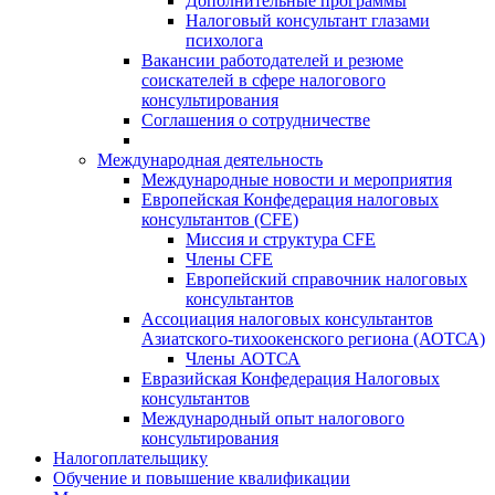
Дополнительные программы
Налоговый консультант глазами
психолога
Вакансии работодателей и резюме
соискателей в сфере налогового
консультирования
Соглашения о сотрудничестве
Международная деятельность
Международные новости и мероприятия
Европейская Конфедерация налоговых
консультантов (CFE)
Миссия и структура CFE
Члены CFE
Европейский справочник налоговых
консультантов
Ассоциация налоговых консультантов
Азиатского-тихоокенского региона (АОТСА)
Члены АОТСА
Евразийская Конфедерация Налоговых
консультантов
Международный опыт налогового
консультирования
Налогоплательщику
Обучение и повышение квалификации