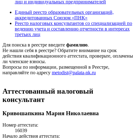
лиц и индивидуальных предпринимателей
Единый реестр образовательных организаций,
аккредитованных Союзом «ПНК»
Реестр налоговых консультантов со специализацией по
ведению учета и составлению отчетности в интересах
третьих лиц
Для поиска в реестре введите
фамилию
.
Не нашли себя в реестре? Обратите внимание на срок
действия квалификационного аттестата, проверьте, оплачены
ли членские взносы.
Вопросы по информации, размещенной в Реестре,
направляйте по адресу
metodist@palata-nk.ru
Аттестованный налоговый
консультант
Кривошапкина Мария Николаевна
Номер аттестата:
16039
Начало действия аттестата: