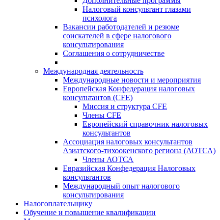
Дополнительные программы
Налоговый консультант глазами
психолога
Вакансии работодателей и резюме
соискателей в сфере налогового
консультирования
Соглашения о сотрудничестве
Международная деятельность
Международные новости и мероприятия
Европейская Конфедерация налоговых
консультантов (CFE)
Миссия и структура CFE
Члены CFE
Европейский справочник налоговых
консультантов
Ассоциация налоговых консультантов
Азиатского-тихоокенского региона (АОТСА)
Члены АОТСА
Евразийская Конфедерация Налоговых
консультантов
Международный опыт налогового
консультирования
Налогоплательщику
Обучение и повышение квалификации