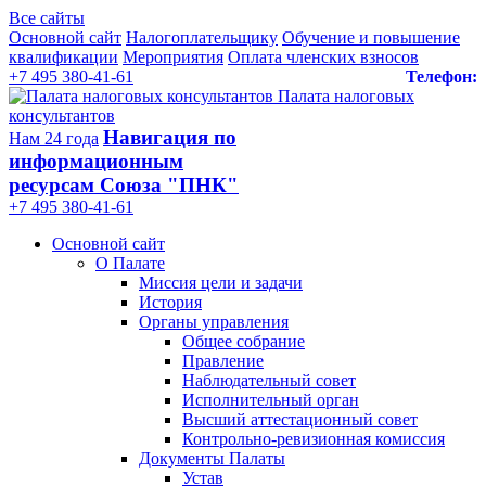
Все сайты
Основной сайт
Налогоплательщику
Обучение и повышение
квалификации
Мероприятия
Оплата членских взносов
+7 495 380-41-61
Телефон:
Палата налоговых
консультантов
Навигация по
Нам 24 года
информационным
ресурсам Союза "ПНК"
+7 495 380‑41‑61
Основной сайт
О Палате
Миссия цели и задачи
История
Органы управления
Общее собрание
Правление
Наблюдательный совет
Исполнительный орган
Высший аттестационный совет
Контрольно-ревизионная комиссия
Документы Палаты
Устав