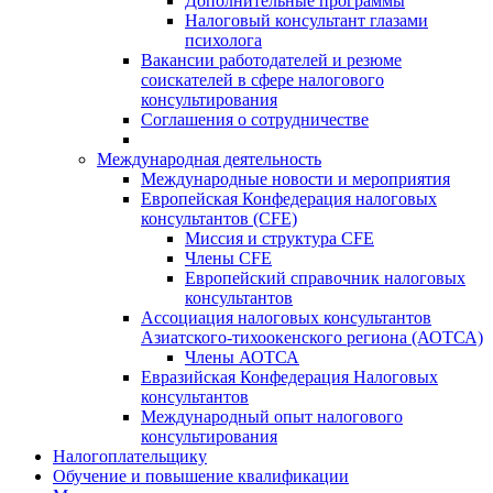
Дополнительные программы
Налоговый консультант глазами
психолога
Вакансии работодателей и резюме
соискателей в сфере налогового
консультирования
Соглашения о сотрудничестве
Международная деятельность
Международные новости и мероприятия
Европейская Конфедерация налоговых
консультантов (CFE)
Миссия и структура CFE
Члены CFE
Европейский справочник налоговых
консультантов
Ассоциация налоговых консультантов
Азиатского-тихоокенского региона (АОТСА)
Члены АОТСА
Евразийская Конфедерация Налоговых
консультантов
Международный опыт налогового
консультирования
Налогоплательщику
Обучение и повышение квалификации