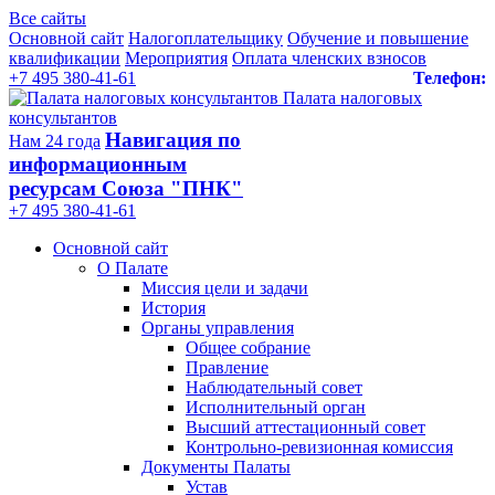
Все сайты
Основной сайт
Налогоплательщику
Обучение и повышение
квалификации
Мероприятия
Оплата членских взносов
+7 495 380-41-61
Телефон:
Палата налоговых
консультантов
Навигация по
Нам 24 года
информационным
ресурсам Союза "ПНК"
+7 495 380‑41‑61
Основной сайт
О Палате
Миссия цели и задачи
История
Органы управления
Общее собрание
Правление
Наблюдательный совет
Исполнительный орган
Высший аттестационный совет
Контрольно-ревизионная комиссия
Документы Палаты
Устав