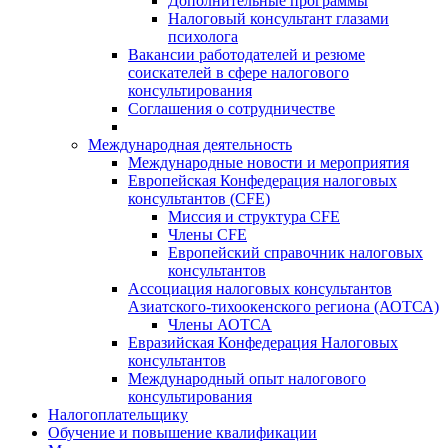
Дополнительные программы
Налоговый консультант глазами
психолога
Вакансии работодателей и резюме
соискателей в сфере налогового
консультирования
Соглашения о сотрудничестве
Международная деятельность
Международные новости и мероприятия
Европейская Конфедерация налоговых
консультантов (CFE)
Миссия и структура CFE
Члены CFE
Европейский справочник налоговых
консультантов
Ассоциация налоговых консультантов
Азиатского-тихоокенского региона (АОТСА)
Члены АОТСА
Евразийская Конфедерация Налоговых
консультантов
Международный опыт налогового
консультирования
Налогоплательщику
Обучение и повышение квалификации