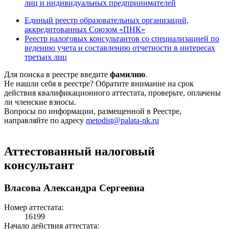
лиц и индивидуальных предпринимателей
Единый реестр образовательных организаций,
аккредитованных Союзом «ПНК»
Реестр налоговых консультантов со специализацией по
ведению учета и составлению отчетности в интересах
третьих лиц
Для поиска в реестре введите
фамилию
.
Не нашли себя в реестре? Обратите внимание на срок
действия квалификационного аттестата, проверьте, оплачены
ли членские взносы.
Вопросы по информации, размещенной в Реестре,
направляйте по адресу
metodist@palata-nk.ru
Аттестованный налоговый
консультант
Власова Александра Сергеевна
Номер аттестата:
16199
Начало действия аттестата: