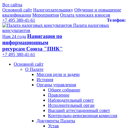
Все сайты
Основной сайт
Налогоплательщику
Обучение и повышение
квалификации
Мероприятия
Оплата членских взносов
+7 495 380-41-61
Телефон:
Палата налоговых
консультантов
Навигация по
Нам 24 года
информационным
ресурсам Союза "ПНК"
+7 495 380‑41‑61
Основной сайт
О Палате
Миссия цели и задачи
История
Органы управления
Общее собрание
Правление
Наблюдательный совет
Исполнительный орган
Высший аттестационный совет
Контрольно-ревизионная комиссия
Документы Палаты
Устав