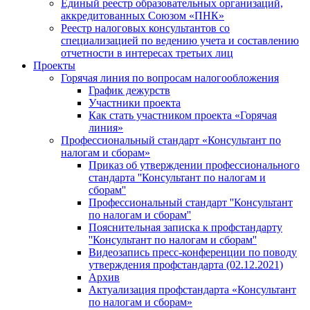
Единый реестр образовательных организаций,
аккредитованных Союзом «ПНК»
Реестр налоговых консультантов со
специализацией по ведению учета и составлению
отчетности в интересах третьих лиц
Проекты
Горячая линия по вопросам налогообложения
График дежурств
Участники проекта
Как стать участником проекта «Горячая
линия»
Профессиональный стандарт «Консультант по
налогам и сборам»
Приказ об утверждении профессионального
стандарта ''Консультант по налогам и
сборам''
Профессиональный стандарт ''Консультант
по налогам и сборам''
Пояснительная записка к профстандарту
''Консультант по налогам и сборам''
Видеозапись пресс-конференции по поводу
утверждения профстандарта (02.12.2021)
Архив
Актуализация профстандарта «Консультант
по налогам и сборам»