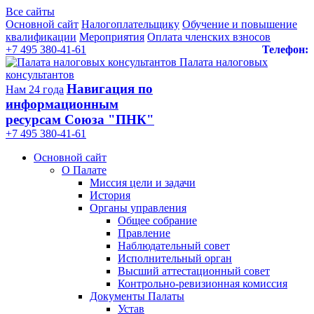
Все сайты
Основной сайт
Налогоплательщику
Обучение и повышение
квалификации
Мероприятия
Оплата членских взносов
+7 495 380-41-61
Телефон:
Палата налоговых
консультантов
Навигация по
Нам 24 года
информационным
ресурсам Союза "ПНК"
+7 495 380‑41‑61
Основной сайт
О Палате
Миссия цели и задачи
История
Органы управления
Общее собрание
Правление
Наблюдательный совет
Исполнительный орган
Высший аттестационный совет
Контрольно-ревизионная комиссия
Документы Палаты
Устав