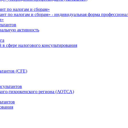
нт по налогам и сборам»
ант по налогам и сборам» - индивидуальная форма профессиона
и»
льтантов
ональную активность
га
й в сфере налогового консультирования
ьтантов (CFE)
сультантов
кого-тихоокенского региона (АОТСА)
ьтантов
ования