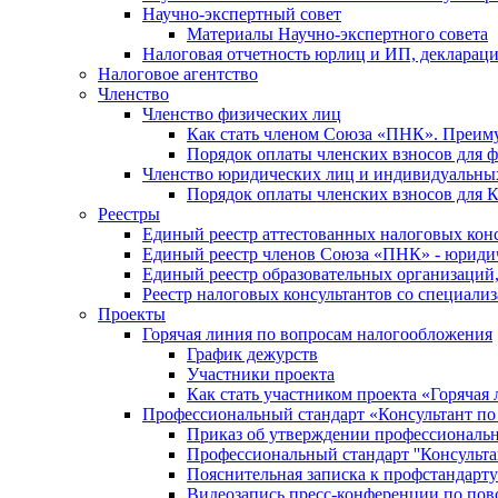
Научно-экспертный совет
Материалы Научно-экспертного совета
Налоговая отчетность юрлиц и ИП, деклара
Налоговое агентство
Членство
Членство физических лиц
Как стать членом Союза «ПНК». Преим
Порядок оплаты членских взносов для 
Членство юридических лиц и индивидуальны
Порядок оплаты членских взносов для 
Реестры
Единый реестр аттестованных налоговых кон
Единый реестр членов Союза «ПНК» - юриди
Единый реестр образовательных организаци
Реестр налоговых консультантов со специализ
Проекты
Горячая линия по вопросам налогообложения
График дежурств
Участники проекта
Как стать участником проекта «Горячая
Профессиональный стандарт «Консультант по
Приказ об утверждении профессиональног
Профессиональный стандарт ''Консультан
Пояснительная записка к профстандарту 
Видеозапись пресс-конференции по пово