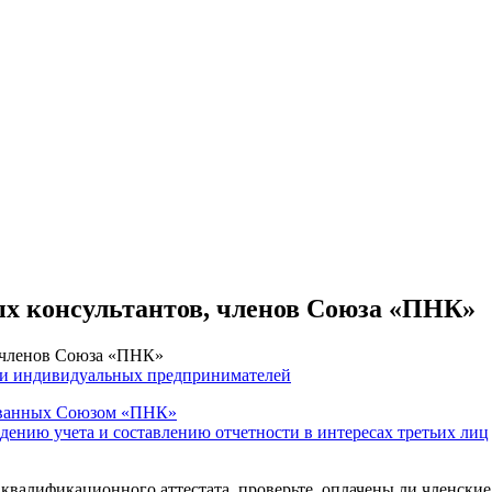
ых консультантов, членов Союза «ПНК»
, членов Союза «ПНК»
 и индивидуальных предпринимателей
тованных Союзом «ПНК»
едению учета и составлению отчетности в интересах третьих лиц
 квалификационного аттестата, проверьте, оплачены ли членские