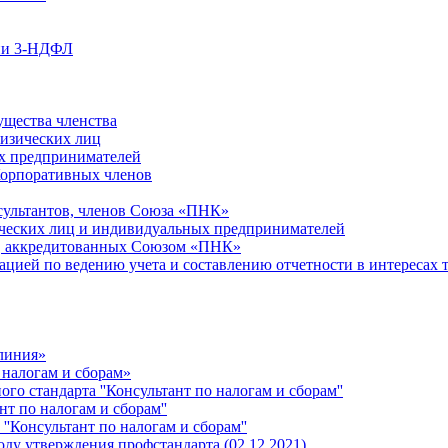
ции 3-НДФЛ
ущества членства
физических лиц
х предпринимателей
Корпоративных членов
сультантов, членов Союза «ПНК»
ческих лиц и индивидуальных предпринимателей
й, аккредитованных Союзом «ПНК»
ацией по ведению учета и составлению отчетности в интересах 
 линия»
 налогам и сборам»
о стандарта ''Консультант по налогам и сборам''
т по налогам и сборам''
''Консультант по налогам и сборам''
ду утверждения профстандарта (02.12.2021)