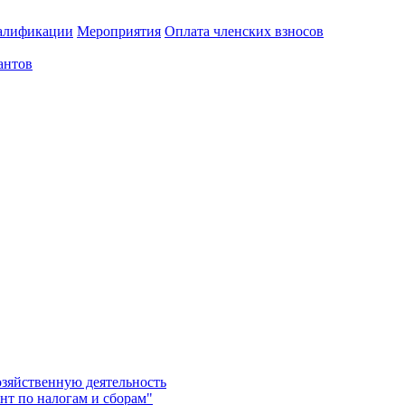
алификации
Мероприятия
Оплата членских взносов
антов
озяйственную деятельность
нт по налогам и сборам"