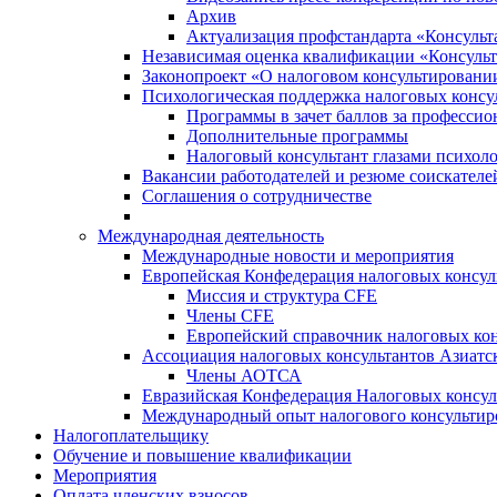
Архив
Актуализация профстандарта «Консульта
Независимая оценка квалификации «Консульт
Законопроект «О налоговом консультировани
Психологическая поддержка налоговых консу
Программы в зачет баллов за професси
Дополнительные программы
Налоговый консультант глазами психоло
Вакансии работодателей и резюме соискателе
Соглашения о сотрудничестве
Международная деятельность
Международные новости и мероприятия
Европейская Конфедерация налоговых консул
Миссия и структура CFE
Члены CFE
Европейский справочник налоговых кон
Ассоциация налоговых консультантов Азиатс
Члены АОТСА
Евразийская Конфедерация Налоговых консул
Международный опыт налогового консультир
Налогоплательщику
Обучение и повышение квалификации
Мероприятия
Оплата членских взносов