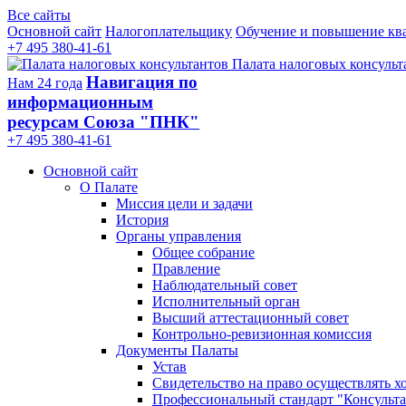
Все сайты
Основной сайт
Налогоплательщику
Обучение и повышение кв
+7 495 380-41-61
Палата налоговых консульт
Навигация по
Нам 24 года
информационным
ресурсам Союза "ПНК"
+7 495 380‑41‑61
Основной сайт
О Палате
Миссия цели и задачи
История
Органы управления
Общее собрание
Правление
Наблюдательный совет
Исполнительный орган
Высший аттестационный совет
Контрольно-ревизионная комиссия
Документы Палаты
Устав
Свидетельство на право осуществлять х
Профессиональный стандарт "Консульта