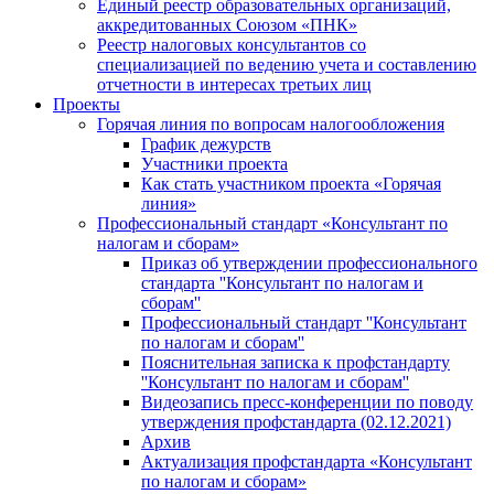
Единый реестр образовательных организаций,
аккредитованных Союзом «ПНК»
Реестр налоговых консультантов со
специализацией по ведению учета и составлению
отчетности в интересах третьих лиц
Проекты
Горячая линия по вопросам налогообложения
График дежурств
Участники проекта
Как стать участником проекта «Горячая
линия»
Профессиональный стандарт «Консультант по
налогам и сборам»
Приказ об утверждении профессионального
стандарта ''Консультант по налогам и
сборам''
Профессиональный стандарт ''Консультант
по налогам и сборам''
Пояснительная записка к профстандарту
''Консультант по налогам и сборам''
Видеозапись пресс-конференции по поводу
утверждения профстандарта (02.12.2021)
Архив
Актуализация профстандарта «Консультант
по налогам и сборам»