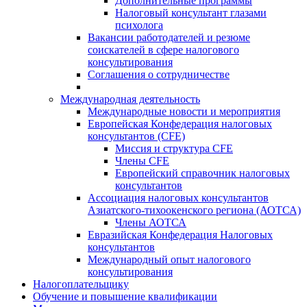
Дополнительные программы
Налоговый консультант глазами
психолога
Вакансии работодателей и резюме
соискателей в сфере налогового
консультирования
Соглашения о сотрудничестве
Международная деятельность
Международные новости и мероприятия
Европейская Конфедерация налоговых
консультантов (CFE)
Миссия и структура CFE
Члены CFE
Европейский справочник налоговых
консультантов
Ассоциация налоговых консультантов
Азиатского-тихоокенского региона (АОТСА)
Члены АОТСА
Евразийская Конфедерация Налоговых
консультантов
Международный опыт налогового
консультирования
Налогоплательщику
Обучение и повышение квалификации