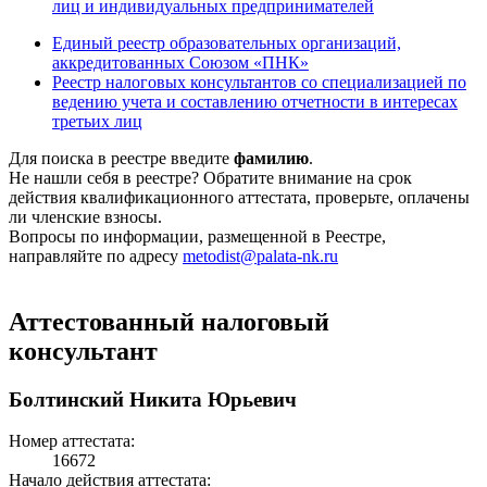
лиц и индивидуальных предпринимателей
Единый реестр образовательных организаций,
аккредитованных Союзом «ПНК»
Реестр налоговых консультантов со специализацией по
ведению учета и составлению отчетности в интересах
третьих лиц
Для поиска в реестре введите
фамилию
.
Не нашли себя в реестре? Обратите внимание на срок
действия квалификационного аттестата, проверьте, оплачены
ли членские взносы.
Вопросы по информации, размещенной в Реестре,
направляйте по адресу
metodist@palata-nk.ru
Аттестованный налоговый
консультант
Болтинский Никита Юрьевич
Номер аттестата:
16672
Начало действия аттестата: