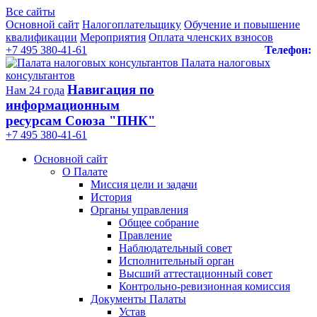
Все сайты
Основной сайт
Налогоплательщику
Обучение и повышение
квалификации
Мероприятия
Оплата членских взносов
+7 495 380-41-61
Телефон:
Палата налоговых
консультантов
Навигация по
Нам 24 года
информационным
ресурсам Союза "ПНК"
+7 495 380‑41‑61
Основной сайт
О Палате
Миссия цели и задачи
История
Органы управления
Общее собрание
Правление
Наблюдательный совет
Исполнительный орган
Высший аттестационный совет
Контрольно-ревизионная комиссия
Документы Палаты
Устав