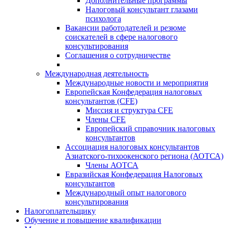
Дополнительные программы
Налоговый консультант глазами
психолога
Вакансии работодателей и резюме
соискателей в сфере налогового
консультирования
Соглашения о сотрудничестве
Международная деятельность
Международные новости и мероприятия
Европейская Конфедерация налоговых
консультантов (CFE)
Миссия и структура CFE
Члены CFE
Европейский справочник налоговых
консультантов
Ассоциация налоговых консультантов
Азиатского-тихоокенского региона (АОТСА)
Члены АОТСА
Евразийская Конфедерация Налоговых
консультантов
Международный опыт налогового
консультирования
Налогоплательщику
Обучение и повышение квалификации