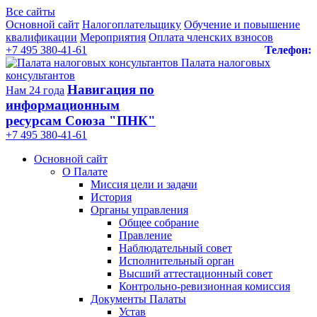
Все сайты
Основной сайт
Налогоплательщику
Обучение и повышение
квалификации
Мероприятия
Оплата членских взносов
+7 495 380-41-61
Телефон:
Палата налоговых
консультантов
Навигация по
Нам 24 года
информационным
ресурсам Союза "ПНК"
+7 495 380‑41‑61
Основной сайт
О Палате
Миссия цели и задачи
История
Органы управления
Общее собрание
Правление
Наблюдательный совет
Исполнительный орган
Высший аттестационный совет
Контрольно-ревизионная комиссия
Документы Палаты
Устав