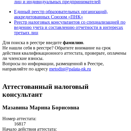
лиц и индивидуальных предпринимателей
Единый реестр образовательных организаций,
аккредитованных Союзом «ПНК»
Реестр налоговых консультантов со специализацией по
ведению учета и составлению отчетности в интересах
третьих лиц
Для поиска в реестре введите
фамилию
.
Не нашли себя в реестре? Обратите внимание на срок
действия квалификационного аттестата, проверьте, оплачены
ли членские взносы.
Вопросы по информации, размещенной в Реестре,
направляйте по адресу
metodist@palata-nk.ru
Аттестованный налоговый
консультант
Мазавина Марина Борисовна
Номер аттестата:
16817
Начало действия аттестата: