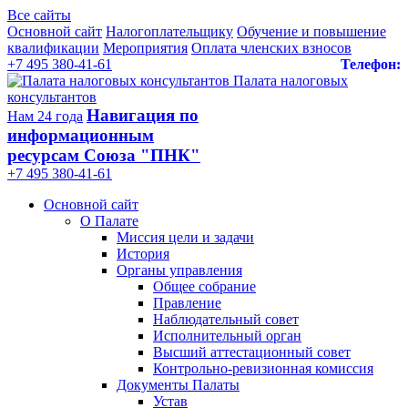
Все сайты
Основной сайт
Налогоплательщику
Обучение и повышение
квалификации
Мероприятия
Оплата членских взносов
+7 495 380-41-61
Телефон:
Палата налоговых
консультантов
Навигация по
Нам 24 года
информационным
ресурсам Союза "ПНК"
+7 495 380‑41‑61
Основной сайт
О Палате
Миссия цели и задачи
История
Органы управления
Общее собрание
Правление
Наблюдательный совет
Исполнительный орган
Высший аттестационный совет
Контрольно-ревизионная комиссия
Документы Палаты
Устав