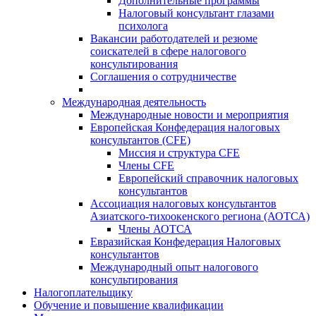
Дополнительные программы
Налоговый консультант глазами
психолога
Вакансии работодателей и резюме
соискателей в сфере налогового
консультирования
Соглашения о сотрудничестве
Международная деятельность
Международные новости и мероприятия
Европейская Конфедерация налоговых
консультантов (CFE)
Миссия и структура CFE
Члены CFE
Европейский справочник налоговых
консультантов
Ассоциация налоговых консультантов
Азиатского-тихоокенского региона (АОТСА)
Члены АОТСА
Евразийская Конфедерация Налоговых
консультантов
Международный опыт налогового
консультирования
Налогоплательщику
Обучение и повышение квалификации