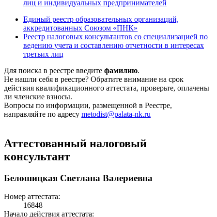
лиц и индивидуальных предпринимателей
Единый реестр образовательных организаций,
аккредитованных Союзом «ПНК»
Реестр налоговых консультантов со специализацией по
ведению учета и составлению отчетности в интересах
третьих лиц
Для поиска в реестре введите
фамилию
.
Не нашли себя в реестре? Обратите внимание на срок
действия квалификационного аттестата, проверьте, оплачены
ли членские взносы.
Вопросы по информации, размещенной в Реестре,
направляйте по адресу
metodist@palata-nk.ru
Аттестованный налоговый
консультант
Белошицкая Светлана Валериевна
Номер аттестата:
16848
Начало действия аттестата: