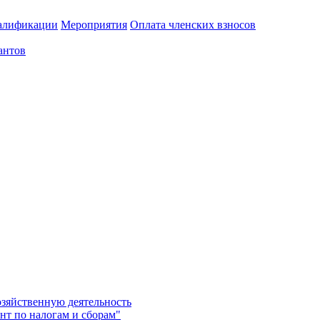
алификации
Мероприятия
Оплата членских взносов
антов
озяйственную деятельность
нт по налогам и сборам"