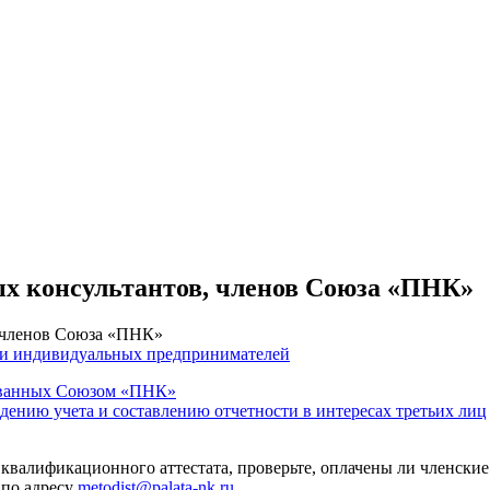
ых консультантов, членов Союза «ПНК»
, членов Союза «ПНК»
 и индивидуальных предпринимателей
тованных Союзом «ПНК»
едению учета и составлению отчетности в интересах третьих лиц
 квалификационного аттестата, проверьте, оплачены ли членские
 по адресу
metodist@palata-nk.ru