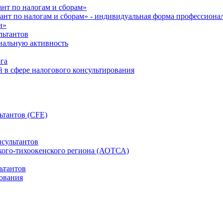
нт по налогам и сборам»
ант по налогам и сборам» - индивидуальная форма профессиона
и»
льтантов
ональную активность
га
й в сфере налогового консультирования
ьтантов (CFE)
сультантов
кого-тихоокенского региона (АОТСА)
ьтантов
ования