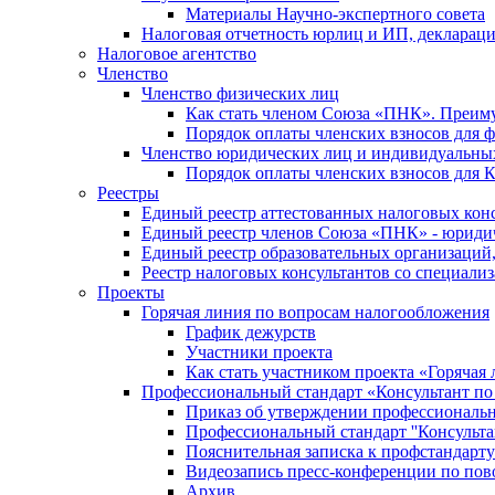
Материалы Научно-экспертного совета
Налоговая отчетность юрлиц и ИП, деклара
Налоговое агентство
Членство
Членство физических лиц
Как стать членом Союза «ПНК». Преим
Порядок оплаты членских взносов для 
Членство юридических лиц и индивидуальны
Порядок оплаты членских взносов для 
Реестры
Единый реестр аттестованных налоговых кон
Единый реестр членов Союза «ПНК» - юриди
Единый реестр образовательных организаци
Реестр налоговых консультантов со специализ
Проекты
Горячая линия по вопросам налогообложения
График дежурств
Участники проекта
Как стать участником проекта «Горячая
Профессиональный стандарт «Консультант по
Приказ об утверждении профессиональног
Профессиональный стандарт ''Консультан
Пояснительная записка к профстандарту 
Видеозапись пресс-конференции по пово
Архив