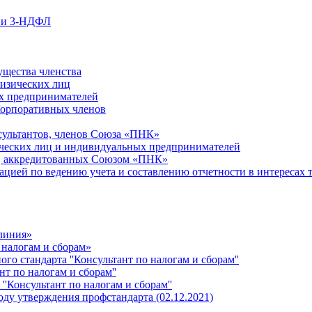
ции 3-НДФЛ
ущества членства
физических лиц
х предпринимателей
Корпоративных членов
сультантов, членов Союза «ПНК»
ческих лиц и индивидуальных предпринимателей
й, аккредитованных Союзом «ПНК»
ацией по ведению учета и составлению отчетности в интересах 
 линия»
 налогам и сборам»
о стандарта ''Консультант по налогам и сборам''
т по налогам и сборам''
''Консультант по налогам и сборам''
ду утверждения профстандарта (02.12.2021)