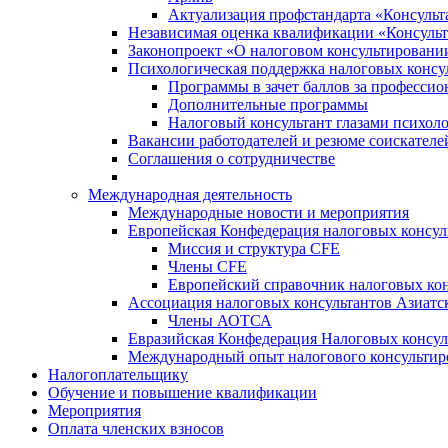
Актуализация профстандарта «Консульта
Независимая оценка квалификации «Консульт
Законопроект «О налоговом консультировани
Психологическая поддержка налоговых консу
Программы в зачет баллов за професси
Дополнительные программы
Налоговый консультант глазами психоло
Вакансии работодателей и резюме соискателе
Соглашения о сотрудничестве
Международная деятельность
Международные новости и мероприятия
Европейская Конфедерация налоговых консул
Миссия и структура CFE
Члены CFE
Европейский справочник налоговых кон
Ассоциация налоговых консультантов Азиатс
Члены АОТСА
Евразийская Конфедерация Налоговых консул
Международный опыт налогового консультир
Налогоплательщику
Обучение и повышение квалификации
Мероприятия
Оплата членских взносов