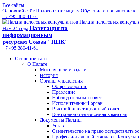
Все сайты
Основной сайт
Налогоплательщику
Обучение и повышение кв
+7 495 380-41-61
Палата налоговых консульт
Навигация по
Нам 24 года
информационным
ресурсам Союза "ПНК"
+7 495 380‑41‑61
Основной сайт
О Палате
Миссия цели и задачи
История
Органы управления
Общее собрание
Правление
Наблюдательный совет
Исполнительный орган
Высший аттестационный совет
Контрольно-ревизионная комиссия
Документы Палаты
Устав
Свидетельство на право осуществлять х
Профессиональный стандарт "Консульта