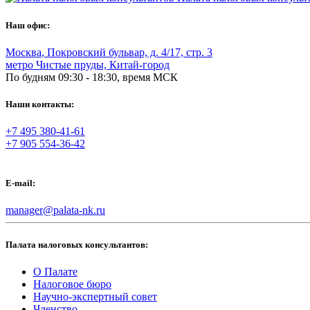
Наш офис:
Москва
,
Покровский бульвар, д. 4/17, стр. 3
метро Чистые пруды, Китай-город
По будням 09:30 - 18:30, время МСК
Наши контакты:
+7 495 380-41-61
+7 905 554-36-42
E-mail:
manager@palata-nk.ru
Палата налоговых консультантов:
О Палате
Налоговое бюро
Научно-экспертный совет
Членство