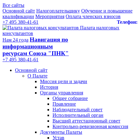
Все сайты
Основной сайт
Налогоплательщику
Обучение и повышение
квалификации
Мероприятия
Оплата членских взносов
+7 495 380-41-61
Телефон:
Палата налоговых
консультантов
Навигация по
Нам 24 года
информационным
ресурсам Союза "ПНК"
+7 495 380‑41‑61
Основной сайт
О Палате
Миссия цели и задачи
История
Органы управления
Общее собрание
Правление
Наблюдательный совет
Исполнительный орган
Высший аттестационный совет
Контрольно-ревизионная комиссия
Документы Палаты
Устав