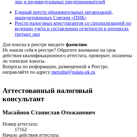
лиц и индивидуальных предпринимателей
Единый реестр образовательных организаций,
аккредитованных Союзом «ПНК»
Реестр налоговых консультантов со специализацией по
ведению учета и составлению отчетности в интересах
третьих лиц
Для поиска в реестре введите
фамилию
.
Не нашли себя в реестре? Обратите внимание на срок
действия квалификационного аттестата, проверьте, оплачены
ли членские взносы.
Вопросы по информации, размещенной в Реестре,
направляйте по адресу
metodist@palata-nk.ru
Аттестованный налоговый
консультант
Масайнов Станислав Отожанович
Номер аттестата:
17162
Начало действия аттестата: