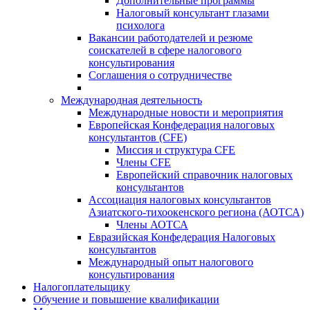
Дополнительные программы
Налоговый консультант глазами
психолога
Вакансии работодателей и резюме
соискателей в сфере налогового
консультирования
Соглашения о сотрудничестве
Международная деятельность
Международные новости и мероприятия
Европейская Конфедерация налоговых
консультантов (CFE)
Миссия и структура CFE
Члены CFE
Европейский справочник налоговых
консультантов
Ассоциация налоговых консультантов
Азиатского-тихоокенского региона (АОТСА)
Члены АОТСА
Евразийская Конфедерация Налоговых
консультантов
Международный опыт налогового
консультирования
Налогоплательщику
Обучение и повышение квалификации