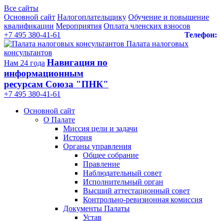
Все сайты
Основной сайт
Налогоплательщику
Обучение и повышение
квалификации
Мероприятия
Оплата членских взносов
+7 495 380-41-61
Телефон:
Палата налоговых
консультантов
Навигация по
Нам 24 года
информационным
ресурсам Союза "ПНК"
+7 495 380‑41‑61
Основной сайт
О Палате
Миссия цели и задачи
История
Органы управления
Общее собрание
Правление
Наблюдательный совет
Исполнительный орган
Высший аттестационный совет
Контрольно-ревизионная комиссия
Документы Палаты
Устав