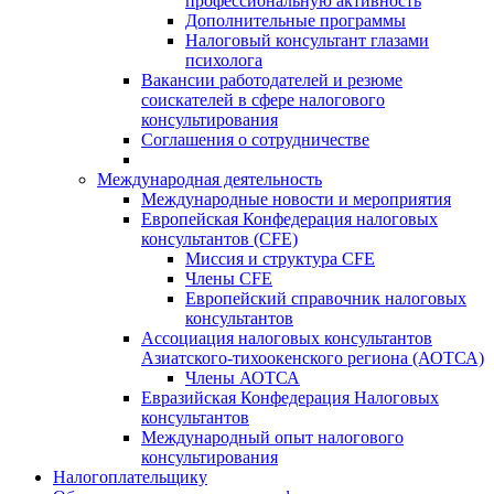
профессиональную активность
Дополнительные программы
Налоговый консультант глазами
психолога
Вакансии работодателей и резюме
соискателей в сфере налогового
консультирования
Соглашения о сотрудничестве
Международная деятельность
Международные новости и мероприятия
Европейская Конфедерация налоговых
консультантов (CFE)
Миссия и структура CFE
Члены CFE
Европейский справочник налоговых
консультантов
Ассоциация налоговых консультантов
Азиатского-тихоокенского региона (АОТСА)
Члены АОТСА
Евразийская Конфедерация Налоговых
консультантов
Международный опыт налогового
консультирования
Налогоплательщику