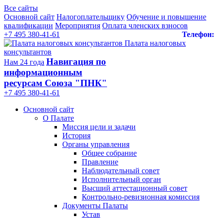
Все сайты
Основной сайт
Налогоплательщику
Обучение и повышение
квалификации
Мероприятия
Оплата членских взносов
+7 495 380-41-61
Телефон:
Палата налоговых
консультантов
Навигация по
Нам 24 года
информационным
ресурсам Союза "ПНК"
+7 495 380‑41‑61
Основной сайт
О Палате
Миссия цели и задачи
История
Органы управления
Общее собрание
Правление
Наблюдательный совет
Исполнительный орган
Высший аттестационный совет
Контрольно-ревизионная комиссия
Документы Палаты
Устав