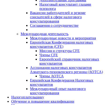
Дополнительные программы
Налоговый консультант глазами
психолога
Вакансии работодателей и резюме
соискателей в сфере налогового
консультирования
Соглашения о сотрудничестве
Международная деятельность
Международные новости и мероприятия
Европейская Конфедерация налоговых
консультантов (CFE)
Миссия и структура CFE
Члены CFE
Европейский справочник налоговых
консультантов
Ассоциация налоговых консультантов
Азиатского-тихоокенского региона (АОТСА)
Члены АОТСА
Евразийская Конфедерация Налоговых
консультантов
Международный опыт налогового
консультирования
Налогоплательщику
Обучение и повышение квалификации