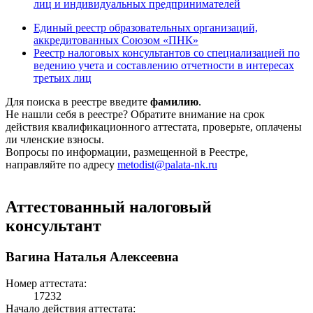
лиц и индивидуальных предпринимателей
Единый реестр образовательных организаций,
аккредитованных Союзом «ПНК»
Реестр налоговых консультантов со специализацией по
ведению учета и составлению отчетности в интересах
третьих лиц
Для поиска в реестре введите
фамилию
.
Не нашли себя в реестре? Обратите внимание на срок
действия квалификационного аттестата, проверьте, оплачены
ли членские взносы.
Вопросы по информации, размещенной в Реестре,
направляйте по адресу
metodist@palata-nk.ru
Аттестованный налоговый
консультант
Вагина Наталья Алексеевна
Номер аттестата:
17232
Начало действия аттестата: