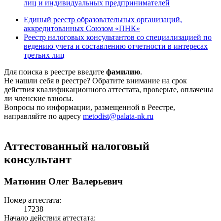
лиц и индивидуальных предпринимателей
Единый реестр образовательных организаций,
аккредитованных Союзом «ПНК»
Реестр налоговых консультантов со специализацией по
ведению учета и составлению отчетности в интересах
третьих лиц
Для поиска в реестре введите
фамилию
.
Не нашли себя в реестре? Обратите внимание на срок
действия квалификационного аттестата, проверьте, оплачены
ли членские взносы.
Вопросы по информации, размещенной в Реестре,
направляйте по адресу
metodist@palata-nk.ru
Аттестованный налоговый
консультант
Матюнин Олег Валерьевич
Номер аттестата:
17238
Начало действия аттестата: