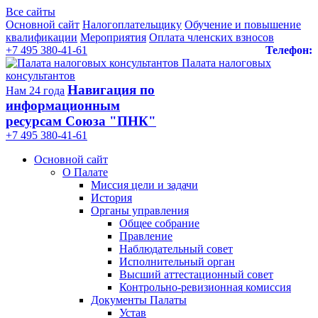
Все сайты
Основной сайт
Налогоплательщику
Обучение и повышение
квалификации
Мероприятия
Оплата членских взносов
+7 495 380-41-61
Телефон:
Палата налоговых
консультантов
Навигация по
Нам 24 года
информационным
ресурсам Союза "ПНК"
+7 495 380‑41‑61
Основной сайт
О Палате
Миссия цели и задачи
История
Органы управления
Общее собрание
Правление
Наблюдательный совет
Исполнительный орган
Высший аттестационный совет
Контрольно-ревизионная комиссия
Документы Палаты
Устав