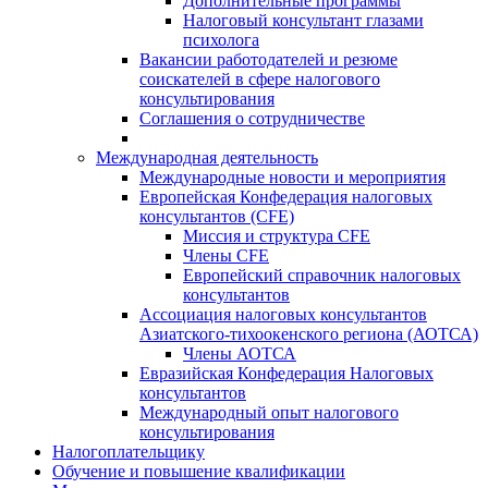
Дополнительные программы
Налоговый консультант глазами
психолога
Вакансии работодателей и резюме
соискателей в сфере налогового
консультирования
Соглашения о сотрудничестве
Международная деятельность
Международные новости и мероприятия
Европейская Конфедерация налоговых
консультантов (CFE)
Миссия и структура CFE
Члены CFE
Европейский справочник налоговых
консультантов
Ассоциация налоговых консультантов
Азиатского-тихоокенского региона (АОТСА)
Члены АОТСА
Евразийская Конфедерация Налоговых
консультантов
Международный опыт налогового
консультирования
Налогоплательщику
Обучение и повышение квалификации