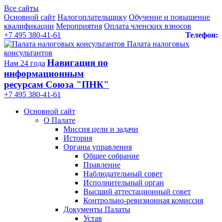
Все сайты
Основной сайт
Налогоплательщику
Обучение и повышение
квалификации
Мероприятия
Оплата членских взносов
+7 495 380-41-61
Телефон:
Палата налоговых
консультантов
Навигация по
Нам 24 года
информационным
ресурсам Союза "ПНК"
+7 495 380‑41‑61
Основной сайт
О Палате
Миссия цели и задачи
История
Органы управления
Общее собрание
Правление
Наблюдательный совет
Исполнительный орган
Высший аттестационный совет
Контрольно-ревизионная комиссия
Документы Палаты
Устав