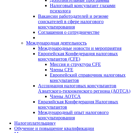
Дополнительные программы
Налоговый консультант глазами
психолога
Вакансии работодателей и резюме
соискателей в сфере налогового
консультирования
Соглашения о сотрудничестве
Международная деятельность
Международные новости и мероприятия
Европейская Конфедерация налоговых
консультантов (CFE)
Миссия и структура CFE
Члены CFE
Европейский справочник налоговых
консультантов
Ассоциация налоговых консультантов
Азиатского-тихоокенского региона (АОТСА)
Члены АОТСА
Евразийская Конфедерация Налоговых
консультантов
Международный опыт налогового
консультирования
Налогоплательщику
Обучение и повышение квалификации