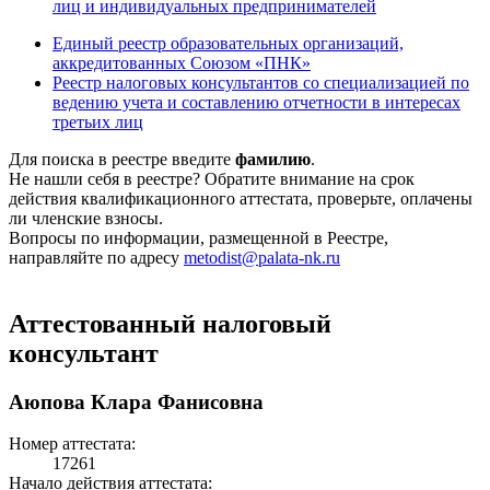
лиц и индивидуальных предпринимателей
Единый реестр образовательных организаций,
аккредитованных Союзом «ПНК»
Реестр налоговых консультантов со специализацией по
ведению учета и составлению отчетности в интересах
третьих лиц
Для поиска в реестре введите
фамилию
.
Не нашли себя в реестре? Обратите внимание на срок
действия квалификационного аттестата, проверьте, оплачены
ли членские взносы.
Вопросы по информации, размещенной в Реестре,
направляйте по адресу
metodist@palata-nk.ru
Аттестованный налоговый
консультант
Аюпова Клара Фанисовна
Номер аттестата:
17261
Начало действия аттестата: