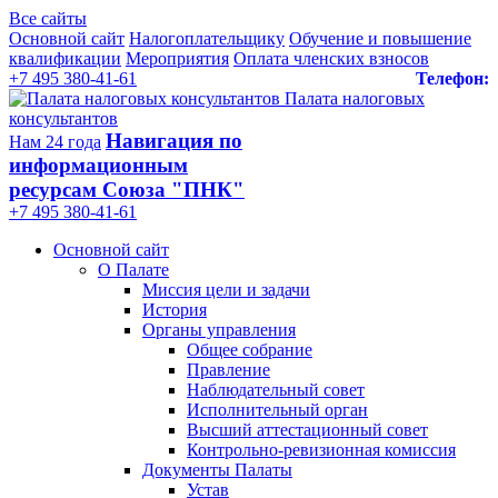
Все сайты
Основной сайт
Налогоплательщику
Обучение и повышение
квалификации
Мероприятия
Оплата членских взносов
+7 495 380-41-61
Телефон:
Палата налоговых
консультантов
Навигация по
Нам 24 года
информационным
ресурсам Союза "ПНК"
+7 495 380‑41‑61
Основной сайт
О Палате
Миссия цели и задачи
История
Органы управления
Общее собрание
Правление
Наблюдательный совет
Исполнительный орган
Высший аттестационный совет
Контрольно-ревизионная комиссия
Документы Палаты
Устав