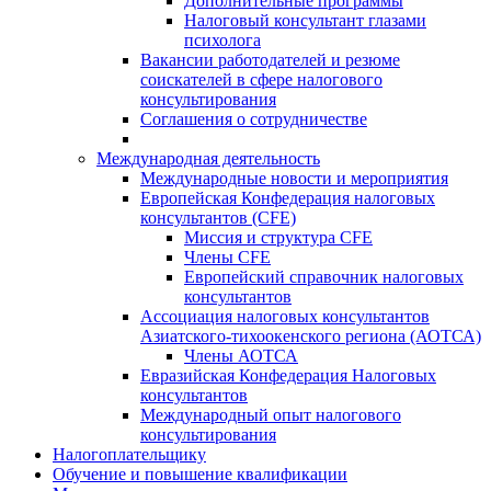
Дополнительные программы
Налоговый консультант глазами
психолога
Вакансии работодателей и резюме
соискателей в сфере налогового
консультирования
Соглашения о сотрудничестве
Международная деятельность
Международные новости и мероприятия
Европейская Конфедерация налоговых
консультантов (CFE)
Миссия и структура CFE
Члены CFE
Европейский справочник налоговых
консультантов
Ассоциация налоговых консультантов
Азиатского-тихоокенского региона (АОТСА)
Члены АОТСА
Евразийская Конфедерация Налоговых
консультантов
Международный опыт налогового
консультирования
Налогоплательщику
Обучение и повышение квалификации