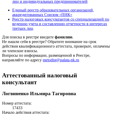
лиц и индивидуальных предпринимателей
Единый реестр образовательных организаций,
аккредитованных Союзом «ПНК»
Реестр налоговых консультантов со специализацией по
ведению учета и составлению отчетности в интересах
третьих лиц
Для поиска в реестре введите
фамилию
.
Не нашли себя в реестре? Обратите внимание на срок
действия квалификационного аттестата, проверьте, оплачены
ли членские взносы.
Вопросы по информации, размещенной в Реестре,
направляйте по адресу
metodist@palata-nk.ru
Аттестованный налоговый
консультант
Логвиненко Ильмира Тагировна
Номер аттестата:
17433
Начало действия аттестата: