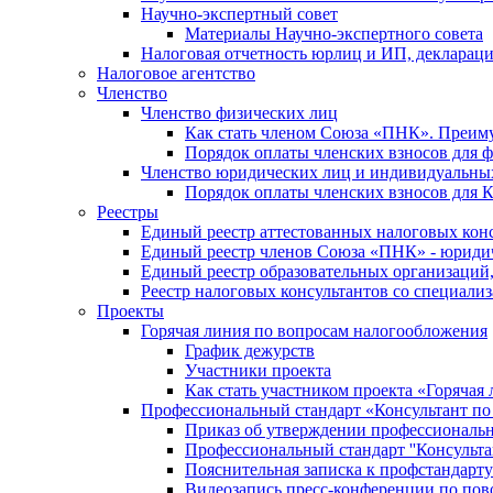
Научно-экспертный совет
Материалы Научно-экспертного совета
Налоговая отчетность юрлиц и ИП, деклара
Налоговое агентство
Членство
Членство физических лиц
Как стать членом Союза «ПНК». Преим
Порядок оплаты членских взносов для 
Членство юридических лиц и индивидуальны
Порядок оплаты членских взносов для 
Реестры
Единый реестр аттестованных налоговых кон
Единый реестр членов Союза «ПНК» - юриди
Единый реестр образовательных организаци
Реестр налоговых консультантов со специализ
Проекты
Горячая линия по вопросам налогообложения
График дежурств
Участники проекта
Как стать участником проекта «Горячая
Профессиональный стандарт «Консультант по
Приказ об утверждении профессиональног
Профессиональный стандарт ''Консультан
Пояснительная записка к профстандарту 
Видеозапись пресс-конференции по пово