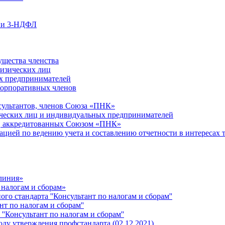
ции 3-НДФЛ
ущества членства
физических лиц
х предпринимателей
Корпоративных членов
сультантов, членов Союза «ПНК»
ческих лиц и индивидуальных предпринимателей
й, аккредитованных Союзом «ПНК»
ацией по ведению учета и составлению отчетности в интересах 
 линия»
 налогам и сборам»
о стандарта ''Консультант по налогам и сборам''
т по налогам и сборам''
''Консультант по налогам и сборам''
ду утверждения профстандарта (02.12.2021)