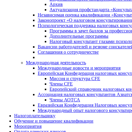
Архив
Актуализация профстандарта «Консульта
Независимая оценка квалификации «Консульт
Законопроект «О налоговом консультировани
Психологическая поддержка налоговых консу
Программы в зачет баллов за професси
Дополнительные программы
Налоговый консультант глазами психоло
Вакансии работодателей и резюме соискателе
Соглашения о сотрудничестве
Международная деятельность
Международные новости и мероприятия
Европейская Конфедерация налоговых консул
Миссия и структура CFE
Члены CFE
Европейский справочник налоговых кон
Ассоциация налоговых консультантов Азиатс
Члены АОТСА
Евразийская Конфедерация Налоговых консул
Международный опыт налогового консультир
Налогоплательщику
Обучение и повышение квалификации
Мероприятия
Оплата членских взносов