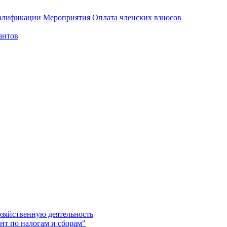
алификации
Мероприятия
Оплата членских взносов
антов
озяйственную деятельность
нт по налогам и сборам"