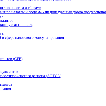
нт по налогам и сборам»
ант по налогам и сборам» - индивидуальная форма профессиона
и»
льтантов
ональную активность
га
й в сфере налогового консультирования
ьтантов (CFE)
сультантов
кого-тихоокенского региона (АОТСА)
ьтантов
ования