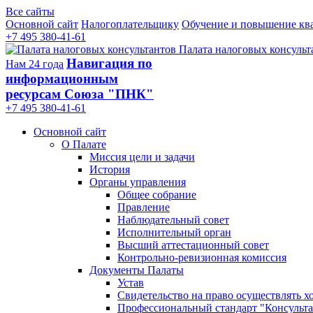
Все сайты
Основной сайт
Налогоплательщику
Обучение и повышение кв
+7 495 380-41-61
Палата налоговых консульт
Навигация по
Нам 24 года
информационным
ресурсам Союза "ПНК"
+7 495 380‑41‑61
Основной сайт
О Палате
Миссия цели и задачи
История
Органы управления
Общее собрание
Правление
Наблюдательный совет
Исполнительный орган
Высший аттестационный совет
Контрольно-ревизионная комиссия
Документы Палаты
Устав
Свидетельство на право осуществлять х
Профессиональный стандарт "Консульта