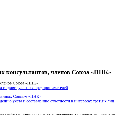
ых консультантов, членов Союза «ПНК»
, членов Союза «ПНК»
 и индивидуальных предпринимателей
тованных Союзом «ПНК»
едению учета и составлению отчетности в интересах третьих лиц
 квалификационного аттестата, проверьте, оплачены ли членские