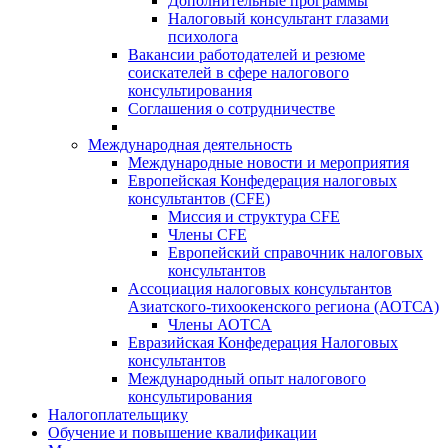
Дополнительные программы
Налоговый консультант глазами
психолога
Вакансии работодателей и резюме
соискателей в сфере налогового
консультирования
Соглашения о сотрудничестве
Международная деятельность
Международные новости и мероприятия
Европейская Конфедерация налоговых
консультантов (CFE)
Миссия и структура CFE
Члены CFE
Европейский справочник налоговых
консультантов
Ассоциация налоговых консультантов
Азиатского-тихоокенского региона (АОТСА)
Члены АОТСА
Евразийская Конфедерация Налоговых
консультантов
Международный опыт налогового
консультирования
Налогоплательщику
Обучение и повышение квалификации