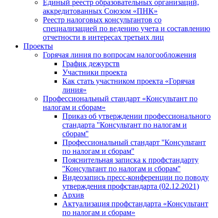
Единый реестр образовательных организаций,
аккредитованных Союзом «ПНК»
Реестр налоговых консультантов со
специализацией по ведению учета и составлению
отчетности в интересах третьих лиц
Проекты
Горячая линия по вопросам налогообложения
График дежурств
Участники проекта
Как стать участником проекта «Горячая
линия»
Профессиональный стандарт «Консультант по
налогам и сборам»
Приказ об утверждении профессионального
стандарта ''Консультант по налогам и
сборам''
Профессиональный стандарт ''Консультант
по налогам и сборам''
Пояснительная записка к профстандарту
''Консультант по налогам и сборам''
Видеозапись пресс-конференции по поводу
утверждения профстандарта (02.12.2021)
Архив
Актуализация профстандарта «Консультант
по налогам и сборам»