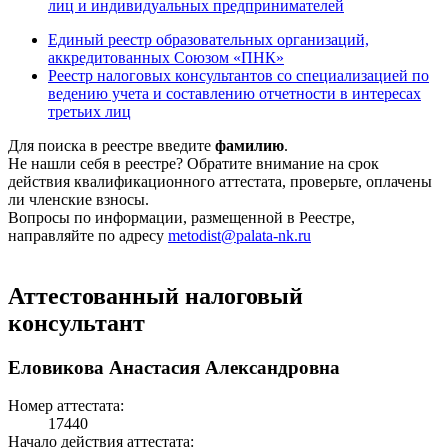
лиц и индивидуальных предпринимателей
Единый реестр образовательных организаций,
аккредитованных Союзом «ПНК»
Реестр налоговых консультантов со специализацией по
ведению учета и составлению отчетности в интересах
третьих лиц
Для поиска в реестре введите
фамилию
.
Не нашли себя в реестре? Обратите внимание на срок
действия квалификационного аттестата, проверьте, оплачены
ли членские взносы.
Вопросы по информации, размещенной в Реестре,
направляйте по адресу
metodist@palata-nk.ru
Аттестованный налоговый
консультант
Еловикова Анастасия Александровна
Номер аттестата:
17440
Начало действия аттестата: