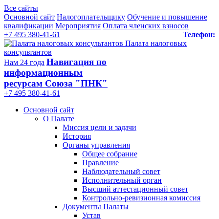
Все сайты
Основной сайт
Налогоплательщику
Обучение и повышение
квалификации
Мероприятия
Оплата членских взносов
+7 495 380-41-61
Телефон:
Палата налоговых
консультантов
Навигация по
Нам 24 года
информационным
ресурсам Союза "ПНК"
+7 495 380‑41‑61
Основной сайт
О Палате
Миссия цели и задачи
История
Органы управления
Общее собрание
Правление
Наблюдательный совет
Исполнительный орган
Высший аттестационный совет
Контрольно-ревизионная комиссия
Документы Палаты
Устав