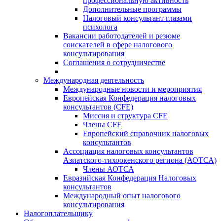
профессиональную активность
Дополнительные программы
Налоговый консультант глазами
психолога
Вакансии работодателей и резюме
соискателей в сфере налогового
консультирования
Соглашения о сотрудничестве
Международная деятельность
Международные новости и мероприятия
Европейская Конфедерация налоговых
консультантов (CFE)
Миссия и структура CFE
Члены CFE
Европейский справочник налоговых
консультантов
Ассоциация налоговых консультантов
Азиатского-тихоокенского региона (АОТСА)
Члены АОТСА
Евразийская Конфедерация Налоговых
консультантов
Международный опыт налогового
консультирования
Налогоплательщику