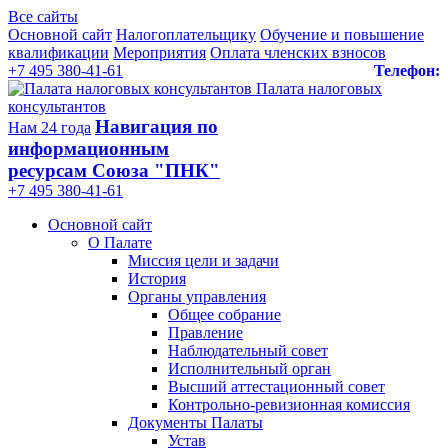
Все сайты
Основной сайт
Налогоплательщику
Обучение и повышение
квалификации
Мероприятия
Оплата членских взносов
+7 495 380-41-61
Телефон:
Палата налоговых
консультантов
Навигация по
Нам 24 года
информационным
ресурсам Союза "ПНК"
+7 495 380‑41‑61
Основной сайт
О Палате
Миссия цели и задачи
История
Органы управления
Общее собрание
Правление
Наблюдательный совет
Исполнительный орган
Высший аттестационный совет
Контрольно-ревизионная комиссия
Документы Палаты
Устав