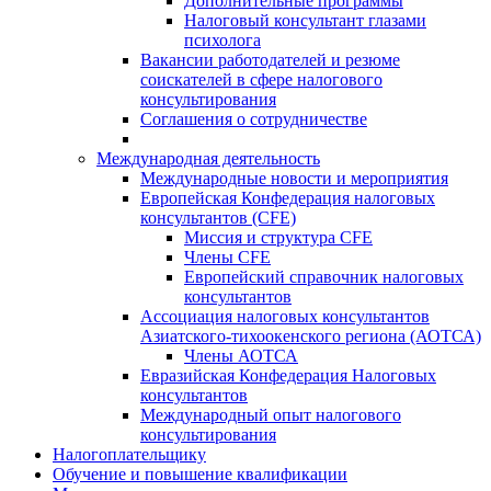
Дополнительные программы
Налоговый консультант глазами
психолога
Вакансии работодателей и резюме
соискателей в сфере налогового
консультирования
Соглашения о сотрудничестве
Международная деятельность
Международные новости и мероприятия
Европейская Конфедерация налоговых
консультантов (CFE)
Миссия и структура CFE
Члены CFE
Европейский справочник налоговых
консультантов
Ассоциация налоговых консультантов
Азиатского-тихоокенского региона (АОТСА)
Члены АОТСА
Евразийская Конфедерация Налоговых
консультантов
Международный опыт налогового
консультирования
Налогоплательщику
Обучение и повышение квалификации