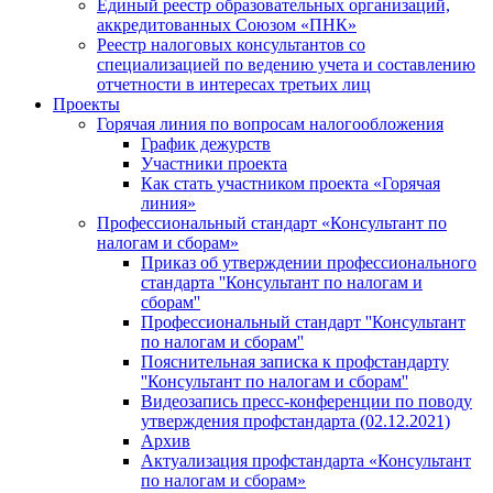
Единый реестр образовательных организаций,
аккредитованных Союзом «ПНК»
Реестр налоговых консультантов со
специализацией по ведению учета и составлению
отчетности в интересах третьих лиц
Проекты
Горячая линия по вопросам налогообложения
График дежурств
Участники проекта
Как стать участником проекта «Горячая
линия»
Профессиональный стандарт «Консультант по
налогам и сборам»
Приказ об утверждении профессионального
стандарта ''Консультант по налогам и
сборам''
Профессиональный стандарт ''Консультант
по налогам и сборам''
Пояснительная записка к профстандарту
''Консультант по налогам и сборам''
Видеозапись пресс-конференции по поводу
утверждения профстандарта (02.12.2021)
Архив
Актуализация профстандарта «Консультант
по налогам и сборам»