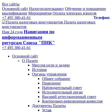
Все сайты
Основной сайт
Налогоплательщику
Обучение и повышение
квалификации
Мероприятия
Оплата членских взносов
+7 495 380-41-61
Телефон:
Палата налоговых
консультантов
Навигация по
Нам 24 года
информационным
ресурсам Союза "ПНК"
+7 495 380‑41‑61
Основной сайт
О Палате
Миссия цели и задачи
История
Органы управления
Общее собрание
Правление
Наблюдательный совет
Исполнительный орган
Высший аттестационный совет
Контрольно-ревизионная комиссия
Документы Палаты
Устав