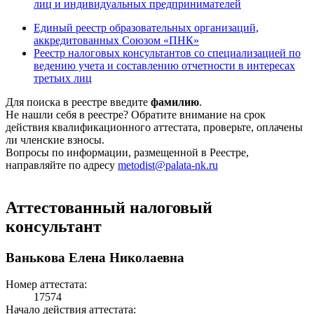
лиц и индивидуальных предпринимателей
Единый реестр образовательных организаций,
аккредитованных Союзом «ПНК»
Реестр налоговых консультантов со специализацией по
ведению учета и составлению отчетности в интересах
третьих лиц
Для поиска в реестре введите
фамилию
.
Не нашли себя в реестре? Обратите внимание на срок
действия квалификационного аттестата, проверьте, оплачены
ли членские взносы.
Вопросы по информации, размещенной в Реестре,
направляйте по адресу
metodist@palata-nk.ru
Аттестованный налоговый
консультант
Ванькова Елена Николаевна
Номер аттестата:
17574
Начало действия аттестата: