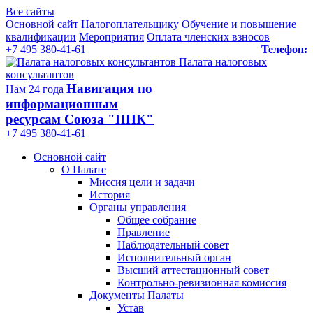
Все сайты
Основной сайт
Налогоплательщику
Обучение и повышение
квалификации
Мероприятия
Оплата членских взносов
+7 495 380-41-61
Телефон:
Палата налоговых
консультантов
Навигация по
Нам 24 года
информационным
ресурсам Союза "ПНК"
+7 495 380‑41‑61
Основной сайт
О Палате
Миссия цели и задачи
История
Органы управления
Общее собрание
Правление
Наблюдательный совет
Исполнительный орган
Высший аттестационный совет
Контрольно-ревизионная комиссия
Документы Палаты
Устав