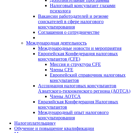
Дополнительные программы
Налоговый консультант глазами
психолога
Вакансии работодателей и резюме
соискателей в сфере налогового
консультирования
Соглашения о сотрудничестве
Международная деятельность
Международные новости и мероприятия
Европейская Конфедерация налоговых
консультантов (CFE)
Миссия и структура CFE
Члены CFE
Европейский справочник налоговых
консультантов
Ассоциация налоговых консультантов
Азиатского-тихоокенского региона (АОТСА)
Члены АОТСА
Евразийская Конфедерация Налоговых
консультантов
Международный опыт налогового
консультирования
Налогоплательщику
Обучение и повышение квалификации