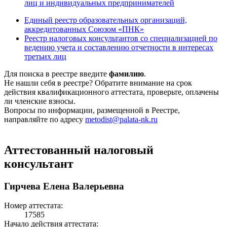
лиц и индивидуальных предпринимателей
Единый реестр образовательных организаций,
аккредитованных Союзом «ПНК»
Реестр налоговых консультантов со специализацией по
ведению учета и составлению отчетности в интересах
третьих лиц
Для поиска в реестре введите
фамилию
.
Не нашли себя в реестре? Обратите внимание на срок
действия квалификационного аттестата, проверьте, оплачены
ли членские взносы.
Вопросы по информации, размещенной в Реестре,
направляйте по адресу
metodist@palata-nk.ru
Аттестованный налоговый
консультант
Гирчева Елена Валерьевна
Номер аттестата:
17585
Начало действия аттестата: