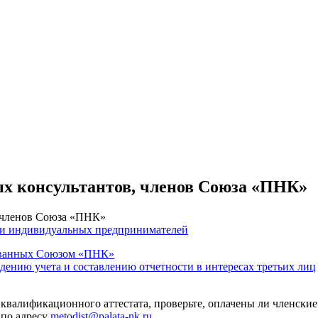
ых консультантов, членов Союза «ПНК»
, членов Союза «ПНК»
 и индивидуальных предпринимателей
тованных Союзом «ПНК»
едению учета и составлению отчетности в интересах третьих лиц
 квалификационного аттестата, проверьте, оплачены ли членские
 по адресу
metodist@palata-nk.ru