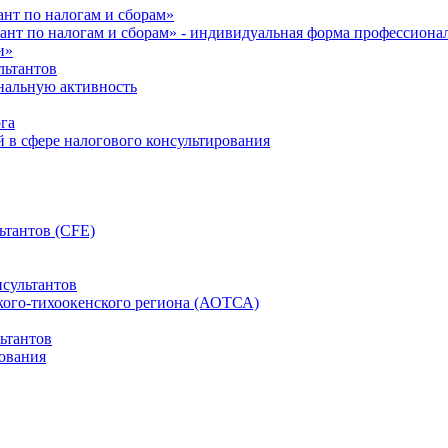
нт по налогам и сборам»
ант по налогам и сборам» - индивидуальная форма профессиона
и»
льтантов
ональную активность
га
й в сфере налогового консультирования
ьтантов (CFE)
сультантов
кого-тихоокенского региона (АОТСА)
ьтантов
ования