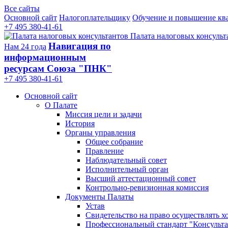
Все сайты
Основной сайт
Налогоплательщику
Обучение и повышение кв
+7 495 380-41-61
Палата налоговых консульт
Навигация по
Нам 24 года
информационным
ресурсам Союза "ПНК"
+7 495 380‑41‑61
Основной сайт
О Палате
Миссия цели и задачи
История
Органы управления
Общее собрание
Правление
Наблюдательный совет
Исполнительный орган
Высший аттестационный совет
Контрольно-ревизионная комиссия
Документы Палаты
Устав
Свидетельство на право осуществлять х
Профессиональный стандарт "Консульта