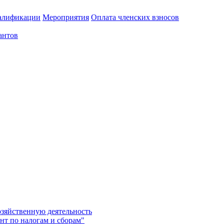
алификации
Мероприятия
Оплата членских взносов
антов
озяйственную деятельность
нт по налогам и сборам"