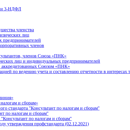
ции 3-НДФЛ
ущества членства
физических лиц
х предпринимателей
Корпоративных членов
сультантов, членов Союза «ПНК»
ческих лиц и индивидуальных предпринимателей
й, аккредитованных Союзом «ПНК»
ацией по ведению учета и составлению отчетности в интересах 
 линия»
 налогам и сборам»
о стандарта ''Консультант по налогам и сборам''
т по налогам и сборам''
''Консультант по налогам и сборам''
ду утверждения профстандарта (02.12.2021)