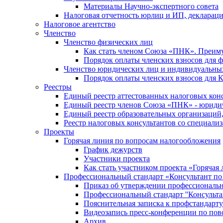
Материалы Научно-экспертного совета
Налоговая отчетность юрлиц и ИП, деклара
Налоговое агентство
Членство
Членство физических лиц
Как стать членом Союза «ПНК». Преим
Порядок оплаты членских взносов для 
Членство юридических лиц и индивидуальны
Порядок оплаты членских взносов для 
Реестры
Единый реестр аттестованных налоговых кон
Единый реестр членов Союза «ПНК» - юриди
Единый реестр образовательных организаци
Реестр налоговых консультантов со специализ
Проекты
Горячая линия по вопросам налогообложения
График дежурств
Участники проекта
Как стать участником проекта «Горячая
Профессиональный стандарт «Консультант по
Приказ об утверждении профессиональног
Профессиональный стандарт ''Консультан
Пояснительная записка к профстандарту 
Видеозапись пресс-конференции по пово
Архив