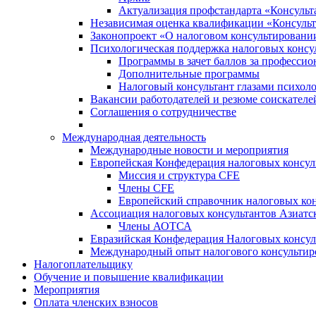
Актуализация профстандарта «Консульта
Независимая оценка квалификации «Консульт
Законопроект «О налоговом консультировани
Психологическая поддержка налоговых консу
Программы в зачет баллов за професси
Дополнительные программы
Налоговый консультант глазами психоло
Вакансии работодателей и резюме соискателе
Соглашения о сотрудничестве
Международная деятельность
Международные новости и мероприятия
Европейская Конфедерация налоговых консул
Миссия и структура CFE
Члены CFE
Европейский справочник налоговых кон
Ассоциация налоговых консультантов Азиатс
Члены АОТСА
Евразийская Конфедерация Налоговых консул
Международный опыт налогового консультир
Налогоплательщику
Обучение и повышение квалификации
Мероприятия
Оплата членских взносов