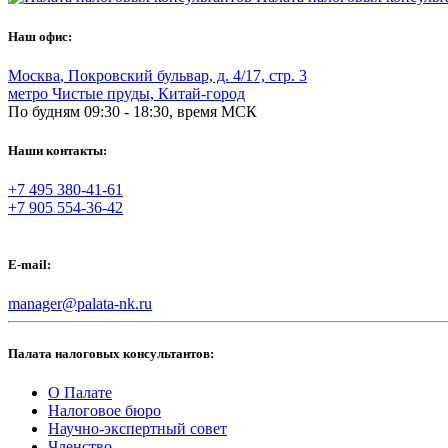
Наш офис:
Москва
,
Покровский бульвар, д. 4/17, стр. 3
метро Чистые пруды, Китай-город
По будням 09:30 - 18:30, время МСК
Наши контакты:
+7 495 380-41-61
+7 905 554-36-42
E-mail:
manager@palata-nk.ru
Палата налоговых консультантов:
О Палате
Налоговое бюро
Научно-экспертный совет
Членство