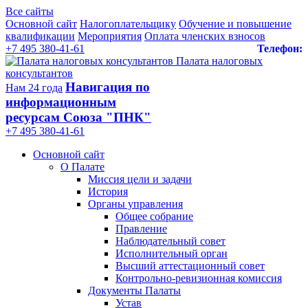
Все сайты
Основной сайт
Налогоплательщику
Обучение и повышение
квалификации
Мероприятия
Оплата членских взносов
+7 495 380-41-61
Телефон:
Палата налоговых
консультантов
Навигация по
Нам 24 года
информационным
ресурсам Союза "ПНК"
+7 495 380‑41‑61
Основной сайт
О Палате
Миссия цели и задачи
История
Органы управления
Общее собрание
Правление
Наблюдательный совет
Исполнительный орган
Высший аттестационный совет
Контрольно-ревизионная комиссия
Документы Палаты
Устав