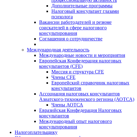
профессиональную активность
Дополнительные программы
Налоговый консультант глазами
психолога
Вакансии работодателей и резюме
соискателей в сфере налогового
консультирования
Соглашения о сотрудничестве
Международная деятельность
Международные новости и мероприятия
Европейская Конфедерация налоговых
консультантов (CFE)
Миссия и структура CFE
Члены CFE
Европейский справочник налоговых
консультантов
Ассоциация налоговых консультантов
Азиатского-тихоокенского региона (АОТСА)
Члены АОТСА
Евразийская Конфедерация Налоговых
консультантов
Международный опыт налогового
консультирования
Налогоплательщику