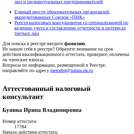
лиц и индивидуальных предпринимателей
Единый реестр образовательных организаций,
аккредитованных Союзом «ПНК»
Реестр налоговых консультантов со специализацией по
ведению учета и составлению отчетности в интересах
третьих лиц
Для поиска в реестре введите
фамилию
.
Не нашли себя в реестре? Обратите внимание на срок
действия квалификационного аттестата, проверьте, оплачены
ли членские взносы.
Вопросы по информации, размещенной в Реестре,
направляйте по адресу
metodist@palata-nk.ru
Аттестованный налоговый
консультант
Бунина Ирина Владимировна
Номер аттестата:
17784
Начало действия аттестата: