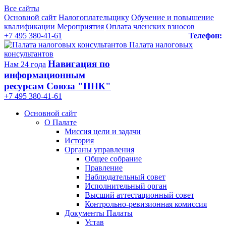
Все сайты
Основной сайт
Налогоплательщику
Обучение и повышение
квалификации
Мероприятия
Оплата членских взносов
+7 495 380-41-61
Телефон:
Палата налоговых
консультантов
Навигация по
Нам 24 года
информационным
ресурсам Союза "ПНК"
+7 495 380‑41‑61
Основной сайт
О Палате
Миссия цели и задачи
История
Органы управления
Общее собрание
Правление
Наблюдательный совет
Исполнительный орган
Высший аттестационный совет
Контрольно-ревизионная комиссия
Документы Палаты
Устав