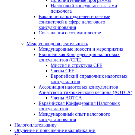
Дополнительные программы
Налоговый консультант глазами
психолога
Вакансии работодателей и резюме
соискателей в сфере налогового
консультирования
Соглашения о сотрудничестве
Международная деятельность
Международные новости и мероприятия
Европейская Конфедерация налоговых
консультантов (CFE)
Миссия и структура CFE
Члены CFE
Европейский справочник налоговых
консультантов
Ассоциация налоговых консультантов
Азиатского-тихоокенского региона (АОТСА)
Члены АОТСА
Евразийская Конфедерация Налоговых
консультантов
Международный опыт налогового
консультирования
Налогоплательщику
Обучение и повышение квалификации