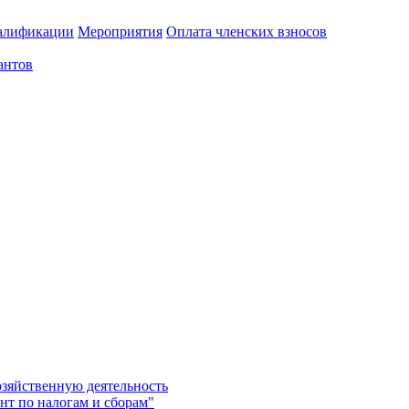
алификации
Мероприятия
Оплата членских взносов
антов
озяйственную деятельность
нт по налогам и сборам"