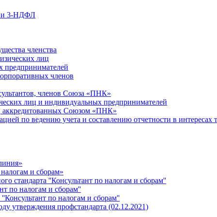
ции 3-НДФЛ
ущества членства
физических лиц
х предпринимателей
Корпоративных членов
сультантов, членов Союза «ПНК»
ческих лиц и индивидуальных предпринимателей
й, аккредитованных Союзом «ПНК»
ацией по ведению учета и составлению отчетности в интересах 
 линия»
 налогам и сборам»
о стандарта ''Консультант по налогам и сборам''
т по налогам и сборам''
''Консультант по налогам и сборам''
ду утверждения профстандарта (02.12.2021)