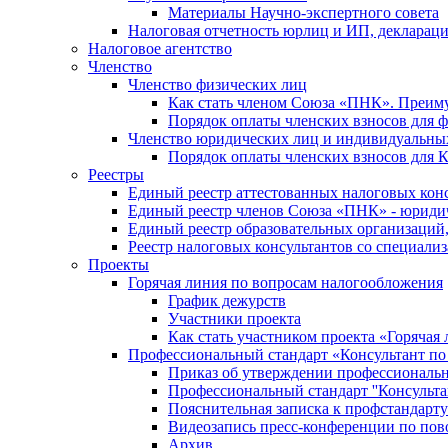
Материалы Научно-экспертного совета
Налоговая отчетность юрлиц и ИП, деклара
Налоговое агентство
Членство
Членство физических лиц
Как стать членом Союза «ПНК». Преим
Порядок оплаты членских взносов для 
Членство юридических лиц и индивидуальны
Порядок оплаты членских взносов для 
Реестры
Единый реестр аттестованных налоговых кон
Единый реестр членов Союза «ПНК» - юриди
Единый реестр образовательных организаци
Реестр налоговых консультантов со специализ
Проекты
Горячая линия по вопросам налогообложения
График дежурств
Участники проекта
Как стать участником проекта «Горячая
Профессиональный стандарт «Консультант по
Приказ об утверждении профессиональног
Профессиональный стандарт ''Консультан
Пояснительная записка к профстандарту 
Видеозапись пресс-конференции по пово
Архив