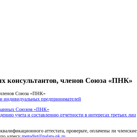
ых консультантов, членов Союза «ПНК»
, членов Союза «ПНК»
 и индивидуальных предпринимателей
тованных Союзом «ПНК»
едению учета и составлению отчетности в интересах третьих лиц
 квалификационного аттестата, проверьте, оплачены ли членские
 по адресу
metodist@palata-nk.ru