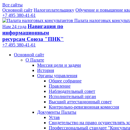
Все сайты
Основной сайт
Налогоплательщику
Обучение и повышение кв
+7 495 380-41-61
Палата налоговых консульт
Навигация по
Нам 24 года
информационным
ресурсам Союза "ПНК"
+7 495 380‑41‑61
Основной сайт
О Палате
Миссия цели и задачи
История
Органы управления
Общее собрание
Правление
Наблюдательный совет
Исполнительный орган
Высший аттестационный совет
Контрольно-ревизионная комиссия
Документы Палаты
Устав
Свидетельство на право осуществлять х
Профессиональный стандарт "Консульта