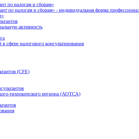
нт по налогам и сборам»
ант по налогам и сборам» - индивидуальная форма профессиона
и»
льтантов
ональную активность
га
й в сфере налогового консультирования
ьтантов (CFE)
сультантов
кого-тихоокенского региона (АОТСА)
ьтантов
ования