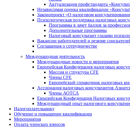
Актуализация профстандарта «Консульта
Независимая оценка квалификации «Консульт
Законопроект «О налоговом консультировани
Психологическая поддержка налоговых консу
Программы в зачет баллов за професси
Дополнительные программы
Налоговый консультант глазами психоло
Вакансии работодателей и резюме соискателе
Соглашения о сотрудничестве
Международная деятельность
Международные новости и мероприятия
Европейская Конфедерация налоговых консул
Миссия и структура CFE
Члены CFE
Европейский справочник налоговых кон
Ассоциация налоговых консультантов Азиатс
Члены АОТСА
Евразийская Конфедерация Налоговых консул
Международный опыт налогового консультир
Налогоплательщику
Обучение и повышение квалификации
Мероприятия
Оплата членских взносов