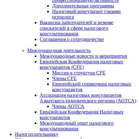
профессиональную активность
Дополнительные программы
Налоговый консультант глазами
психолога
Вакансии работодателей и резюме
соискателей в сфере налогового
консультирования
Соглашения о сотрудничестве
Международная деятельность
Международные новости и мероприятия
Европейская Конфедерация налоговых
консультантов (CFE)
Миссия и структура CFE
Члены CFE
Европейский справочник налоговых
консультантов
Ассоциация налоговых консультантов
Азиатского-тихоокенского региона (АОТСА)
Члены АОТСА
Евразийская Конфедерация Налоговых
консультантов
Международный опыт налогового
консультирования
Налогоплательщику