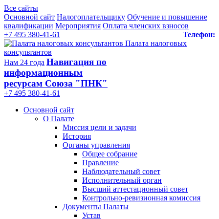
Все сайты
Основной сайт
Налогоплательщику
Обучение и повышение
квалификации
Мероприятия
Оплата членских взносов
+7 495 380-41-61
Телефон:
Палата налоговых
консультантов
Навигация по
Нам 24 года
информационным
ресурсам Союза "ПНК"
+7 495 380‑41‑61
Основной сайт
О Палате
Миссия цели и задачи
История
Органы управления
Общее собрание
Правление
Наблюдательный совет
Исполнительный орган
Высший аттестационный совет
Контрольно-ревизионная комиссия
Документы Палаты
Устав