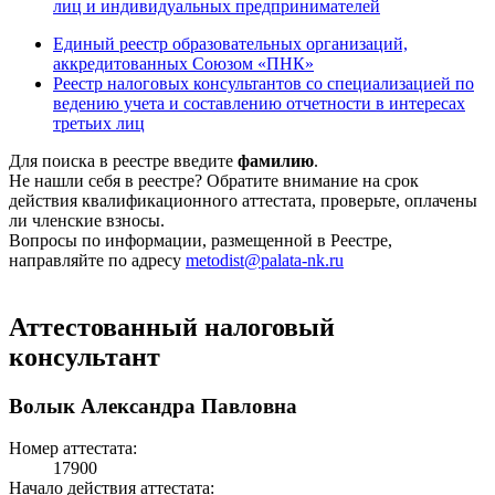
лиц и индивидуальных предпринимателей
Единый реестр образовательных организаций,
аккредитованных Союзом «ПНК»
Реестр налоговых консультантов со специализацией по
ведению учета и составлению отчетности в интересах
третьих лиц
Для поиска в реестре введите
фамилию
.
Не нашли себя в реестре? Обратите внимание на срок
действия квалификационного аттестата, проверьте, оплачены
ли членские взносы.
Вопросы по информации, размещенной в Реестре,
направляйте по адресу
metodist@palata-nk.ru
Аттестованный налоговый
консультант
Волык Александра Павловна
Номер аттестата:
17900
Начало действия аттестата: