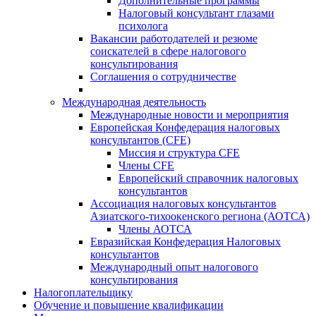
Дополнительные программы
Налоговый консультант глазами
психолога
Вакансии работодателей и резюме
соискателей в сфере налогового
консультирования
Соглашения о сотрудничестве
Международная деятельность
Международные новости и мероприятия
Европейская Конфедерация налоговых
консультантов (CFE)
Миссия и структура CFE
Члены CFE
Европейский справочник налоговых
консультантов
Ассоциация налоговых консультантов
Азиатского-тихоокенского региона (АОТСА)
Члены АОТСА
Евразийская Конфедерация Налоговых
консультантов
Международный опыт налогового
консультирования
Налогоплательщику
Обучение и повышение квалификации