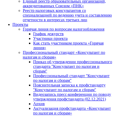
Единый реестр образовательных организаций,
аккредитованных Союзом «ПНК»
Реестр налоговых консультантов со
специализацией по ведению учета и составлению
отчетности в интересах третьих лиц
Проекты
Горячая линия по вопросам налогообложения
График дежурств
Участники проекта
Как стать участником проекта «Горячая
линия»
Профессиональный стандарт «Консультант по
налогам и сборам»
Приказ об утверждении профессионального
стандарта ''Консультант по налогам и
сборам''
Профессиональный стандарт ''Консультант
по налогам и сборам''
Пояснительная записка к профстандарту
''Консультант по налогам и сборам''
Видеозапись пресс-конференции по поводу
утверждения профстандарта (02.12.2021)
Архив
Актуализация профстандарта «Консультант
по налогам и сборам»