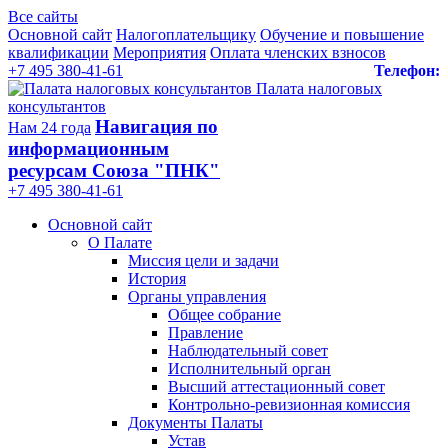
Все сайты
Основной сайт
Налогоплательщику
Обучение и повышение
квалификации
Мероприятия
Оплата членских взносов
+7 495 380-41-61
Телефон:
Палата налоговых
консультантов
Навигация по
Нам 24 года
информационным
ресурсам Союза "ПНК"
+7 495 380‑41‑61
Основной сайт
О Палате
Миссия цели и задачи
История
Органы управления
Общее собрание
Правление
Наблюдательный совет
Исполнительный орган
Высший аттестационный совет
Контрольно-ревизионная комиссия
Документы Палаты
Устав