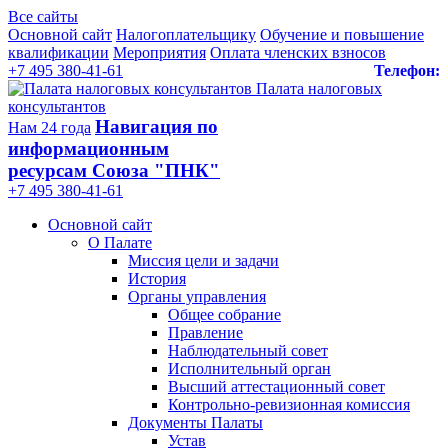
Все сайты
Основной сайт
Налогоплательщику
Обучение и повышение
квалификации
Мероприятия
Оплата членских взносов
+7 495 380-41-61
Телефон:
Палата налоговых
консультантов
Навигация по
Нам 24 года
информационным
ресурсам Союза "ПНК"
+7 495 380‑41‑61
Основной сайт
О Палате
Миссия цели и задачи
История
Органы управления
Общее собрание
Правление
Наблюдательный совет
Исполнительный орган
Высший аттестационный совет
Контрольно-ревизионная комиссия
Документы Палаты
Устав