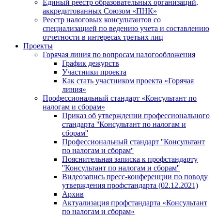
Единый реестр образовательных организаций,
аккредитованных Союзом «ПНК»
Реестр налоговых консультантов со
специализацией по ведению учета и составлению
отчетности в интересах третьих лиц
Проекты
Горячая линия по вопросам налогообложения
График дежурств
Участники проекта
Как стать участником проекта «Горячая
линия»
Профессиональный стандарт «Консультант по
налогам и сборам»
Приказ об утверждении профессионального
стандарта ''Консультант по налогам и
сборам''
Профессиональный стандарт ''Консультант
по налогам и сборам''
Пояснительная записка к профстандарту
''Консультант по налогам и сборам''
Видеозапись пресс-конференции по поводу
утверждения профстандарта (02.12.2021)
Архив
Актуализация профстандарта «Консультант
по налогам и сборам»