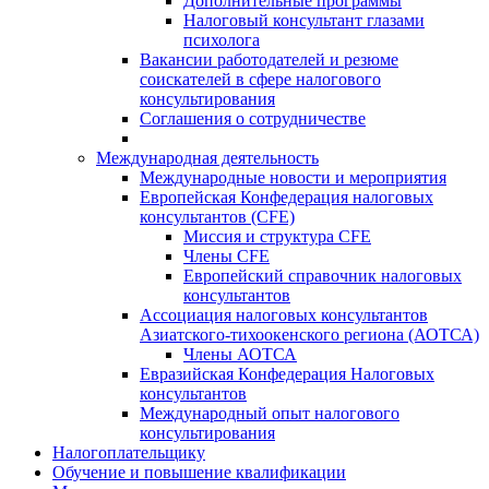
Дополнительные программы
Налоговый консультант глазами
психолога
Вакансии работодателей и резюме
соискателей в сфере налогового
консультирования
Соглашения о сотрудничестве
Международная деятельность
Международные новости и мероприятия
Европейская Конфедерация налоговых
консультантов (CFE)
Миссия и структура CFE
Члены CFE
Европейский справочник налоговых
консультантов
Ассоциация налоговых консультантов
Азиатского-тихоокенского региона (АОТСА)
Члены АОТСА
Евразийская Конфедерация Налоговых
консультантов
Международный опыт налогового
консультирования
Налогоплательщику
Обучение и повышение квалификации