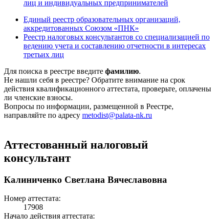
лиц и индивидуальных предпринимателей
Единый реестр образовательных организаций,
аккредитованных Союзом «ПНК»
Реестр налоговых консультантов со специализацией по
ведению учета и составлению отчетности в интересах
третьих лиц
Для поиска в реестре введите
фамилию
.
Не нашли себя в реестре? Обратите внимание на срок
действия квалификационного аттестата, проверьте, оплачены
ли членские взносы.
Вопросы по информации, размещенной в Реестре,
направляйте по адресу
metodist@palata-nk.ru
Аттестованный налоговый
консультант
Калиниченко Светлана Вячеславовна
Номер аттестата:
17908
Начало действия аттестата: