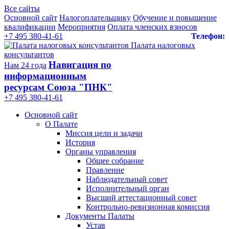
Все сайты
Основной сайт
Налогоплательщику
Обучение и повышение
квалификации
Мероприятия
Оплата членских взносов
+7 495 380-41-61
Телефон:
Палата налоговых
консультантов
Навигация по
Нам 24 года
информационным
ресурсам Союза "ПНК"
+7 495 380‑41‑61
Основной сайт
О Палате
Миссия цели и задачи
История
Органы управления
Общее собрание
Правление
Наблюдательный совет
Исполнительный орган
Высший аттестационный совет
Контрольно-ревизионная комиссия
Документы Палаты
Устав