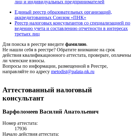
лиц и индивидуальных предпринимателей
Единый реестр образовательных организаций,
аккредитованных Союзом «ПНК»
Реестр налоговых консультантов со специализацией по
ведению учета и составлению отчетности в интересах
третьих лиц
Для поиска в реестре введите
фамилию
.
Не нашли себя в реестре? Обратите внимание на срок
действия квалификационного аттестата, проверьте, оплачены
ли членские взносы.
Вопросы по информации, размещенной в Реестре,
направляйте по адресу
metodist@palata-nk.ru
Аттестованный налоговый
консультант
Варфоломеев Василий Анатольевич
Номер аттестата:
17936
Начало действия аттестата: