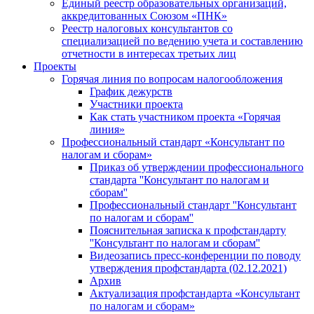
Единый реестр образовательных организаций,
аккредитованных Союзом «ПНК»
Реестр налоговых консультантов со
специализацией по ведению учета и составлению
отчетности в интересах третьих лиц
Проекты
Горячая линия по вопросам налогообложения
График дежурств
Участники проекта
Как стать участником проекта «Горячая
линия»
Профессиональный стандарт «Консультант по
налогам и сборам»
Приказ об утверждении профессионального
стандарта ''Консультант по налогам и
сборам''
Профессиональный стандарт ''Консультант
по налогам и сборам''
Пояснительная записка к профстандарту
''Консультант по налогам и сборам''
Видеозапись пресс-конференции по поводу
утверждения профстандарта (02.12.2021)
Архив
Актуализация профстандарта «Консультант
по налогам и сборам»