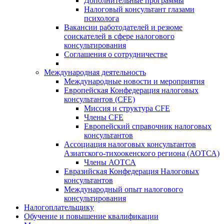
Дополнительные программы
Налоговый консультант глазами
психолога
Вакансии работодателей и резюме
соискателей в сфере налогового
консультирования
Соглашения о сотрудничестве
Международная деятельность
Международные новости и мероприятия
Европейская Конфедерация налоговых
консультантов (CFE)
Миссия и структура CFE
Члены CFE
Европейский справочник налоговых
консультантов
Ассоциация налоговых консультантов
Азиатского-тихоокенского региона (АОТСА)
Члены АОТСА
Евразийская Конфедерация Налоговых
консультантов
Международный опыт налогового
консультирования
Налогоплательщику
Обучение и повышение квалификации