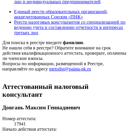
лиц и индивидуальных предпринимателей
Единый реестр образовательных организаций,
аккредитованных Союзом «ПНК»
Реестр налоговых консультантов со специализацией по
ведению учета и составлению отчетности в интересах
третьих лиц
Для поиска в реестре введите
фамилию
.
Не нашли себя в реестре? Обратите внимание на срок
действия квалификационного аттестата, проверьте, оплачены
ли членские взносы.
Вопросы по информации, размещенной в Реестре,
направляйте по адресу
metodist@palata-nk.ru
Аттестованный налоговый
консультант
Довгань Максим Геннадиевич
Номер аттестата:
17941
Начало действия аттестата: