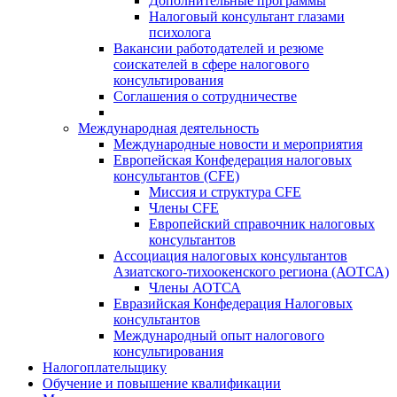
Дополнительные программы
Налоговый консультант глазами
психолога
Вакансии работодателей и резюме
соискателей в сфере налогового
консультирования
Соглашения о сотрудничестве
Международная деятельность
Международные новости и мероприятия
Европейская Конфедерация налоговых
консультантов (CFE)
Миссия и структура CFE
Члены CFE
Европейский справочник налоговых
консультантов
Ассоциация налоговых консультантов
Азиатского-тихоокенского региона (АОТСА)
Члены АОТСА
Евразийская Конфедерация Налоговых
консультантов
Международный опыт налогового
консультирования
Налогоплательщику
Обучение и повышение квалификации