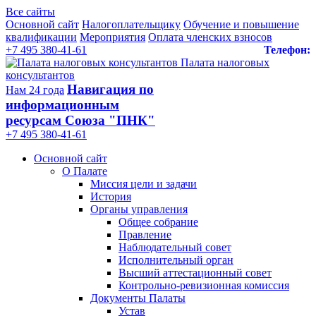
Все сайты
Основной сайт
Налогоплательщику
Обучение и повышение
квалификации
Мероприятия
Оплата членских взносов
+7 495 380-41-61
Телефон:
Палата налоговых
консультантов
Навигация по
Нам 24 года
информационным
ресурсам Союза "ПНК"
+7 495 380‑41‑61
Основной сайт
О Палате
Миссия цели и задачи
История
Органы управления
Общее собрание
Правление
Наблюдательный совет
Исполнительный орган
Высший аттестационный совет
Контрольно-ревизионная комиссия
Документы Палаты
Устав