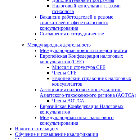
Дополнительные программы
Налоговый консультант глазами
психолога
Вакансии работодателей и резюме
соискателей в сфере налогового
консультирования
Соглашения о сотрудничестве
Международная деятельность
Международные новости и мероприятия
Европейская Конфедерация налоговых
консультантов (CFE)
Миссия и структура CFE
Члены CFE
Европейский справочник налоговых
консультантов
Ассоциация налоговых консультантов
Азиатского-тихоокенского региона (АОТСА)
Члены АОТСА
Евразийская Конфедерация Налоговых
консультантов
Международный опыт налогового
консультирования
Налогоплательщику
Обучение и повышение квалификации