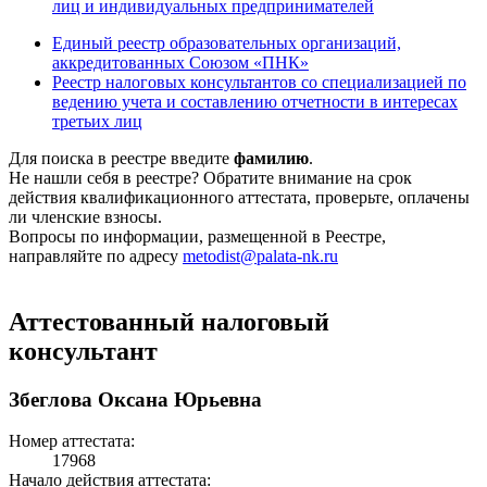
лиц и индивидуальных предпринимателей
Единый реестр образовательных организаций,
аккредитованных Союзом «ПНК»
Реестр налоговых консультантов со специализацией по
ведению учета и составлению отчетности в интересах
третьих лиц
Для поиска в реестре введите
фамилию
.
Не нашли себя в реестре? Обратите внимание на срок
действия квалификационного аттестата, проверьте, оплачены
ли членские взносы.
Вопросы по информации, размещенной в Реестре,
направляйте по адресу
metodist@palata-nk.ru
Аттестованный налоговый
консультант
Збеглова Оксана Юрьевна
Номер аттестата:
17968
Начало действия аттестата: