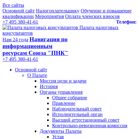
Все сайты
Основной сайт
Налогоплательщику
Обучение и повышение
квалификации
Мероприятия
Оплата членских взносов
+7 495 380-41-61
Телефон:
Палата налоговых
консультантов
Навигация по
Нам 24 года
информационным
ресурсам Союза "ПНК"
+7 495 380‑41‑61
Основной сайт
О Палате
Миссия цели и задачи
История
Органы управления
Общее собрание
Правление
Наблюдательный совет
Исполнительный орган
Высший аттестационный совет
Контрольно-ревизионная комиссия
Документы Палаты
Устав