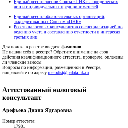
Единый реестр членов Союза «ПНК» - юридических
лиц и индивидуальных предпринимателей
Единый реестр образовательных организаций,
аккредитованных Союзом «ПНК»
Реестр налоговых консультантов со специализацией по
ведению учета и составлению отчетности в интересах
третьих лиц
Для поиска в реестре введите
фамилию
.
Не нашли себя в реестре? Обратите внимание на срок
действия квалификационного аттестата, проверьте, оплачены
ли членские взносы.
Вопросы по информации, размещенной в Реестре,
направляйте по адресу
metodist@palata-nk.ru
Аттестованный налоговый
консультант
Арефьева Диана Ядгаровна
Номер аттестата:
17981