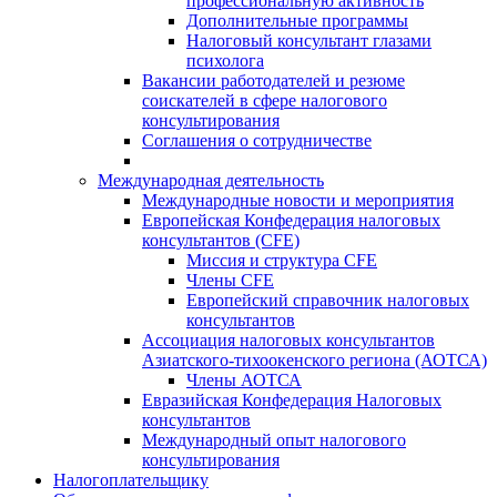
профессиональную активность
Дополнительные программы
Налоговый консультант глазами
психолога
Вакансии работодателей и резюме
соискателей в сфере налогового
консультирования
Соглашения о сотрудничестве
Международная деятельность
Международные новости и мероприятия
Европейская Конфедерация налоговых
консультантов (CFE)
Миссия и структура CFE
Члены CFE
Европейский справочник налоговых
консультантов
Ассоциация налоговых консультантов
Азиатского-тихоокенского региона (АОТСА)
Члены АОТСА
Евразийская Конфедерация Налоговых
консультантов
Международный опыт налогового
консультирования
Налогоплательщику