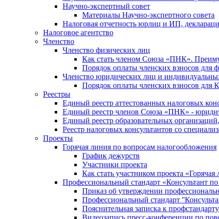
Научно-экспертный совет
Материалы Научно-экспертного совета
Налоговая отчетность юрлиц и ИП, деклара
Налоговое агентство
Членство
Членство физических лиц
Как стать членом Союза «ПНК». Преим
Порядок оплаты членских взносов для 
Членство юридических лиц и индивидуальны
Порядок оплаты членских взносов для 
Реестры
Единый реестр аттестованных налоговых кон
Единый реестр членов Союза «ПНК» - юриди
Единый реестр образовательных организаци
Реестр налоговых консультантов со специализ
Проекты
Горячая линия по вопросам налогообложения
График дежурств
Участники проекта
Как стать участником проекта «Горячая
Профессиональный стандарт «Консультант по
Приказ об утверждении профессиональног
Профессиональный стандарт ''Консультан
Пояснительная записка к профстандарту 
Видеозапись пресс-конференции по пово