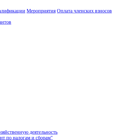
алификации
Мероприятия
Оплата членских взносов
антов
озяйственную деятельность
нт по налогам и сборам"