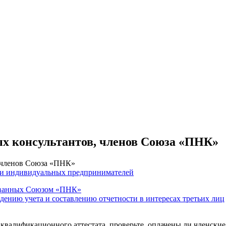
ых консультантов, членов Союза «ПНК»
, членов Союза «ПНК»
 и индивидуальных предпринимателей
тованных Союзом «ПНК»
едению учета и составлению отчетности в интересах третьих лиц
 квалификационного аттестата, проверьте, оплачены ли членские