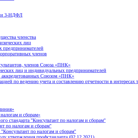
ции 3-НДФЛ
ущества членства
физических лиц
х предпринимателей
Корпоративных членов
сультантов, членов Союза «ПНК»
ческих лиц и индивидуальных предпринимателей
й, аккредитованных Союзом «ПНК»
ацией по ведению учета и составлению отчетности в интересах 
 линия»
 налогам и сборам»
о стандарта ''Консультант по налогам и сборам''
т по налогам и сборам''
''Консультант по налогам и сборам''
ду утверждения профстандарта (02.12.2021)