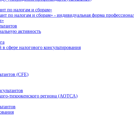
нт по налогам и сборам»
ант по налогам и сборам» - индивидуальная форма профессиона
и»
льтантов
ональную активность
га
й в сфере налогового консультирования
ьтантов (CFE)
сультантов
кого-тихоокенского региона (АОТСА)
ьтантов
ования