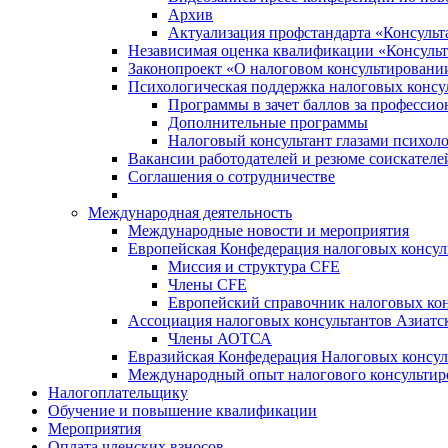
Архив
Актуализация профстандарта «Консульта
Независимая оценка квалификации «Консульт
Законопроект «О налоговом консультировани
Психологическая поддержка налоговых консу
Программы в зачет баллов за професси
Дополнительные программы
Налоговый консультант глазами психоло
Вакансии работодателей и резюме соискателе
Соглашения о сотрудничестве
Международная деятельность
Международные новости и мероприятия
Европейская Конфедерация налоговых консул
Миссия и структура CFE
Члены CFE
Европейский справочник налоговых кон
Ассоциация налоговых консультантов Азиатс
Члены АОТСА
Евразийская Конфедерация Налоговых консул
Международный опыт налогового консультир
Налогоплательщику
Обучение и повышение квалификации
Мероприятия
Оплата членских взносов