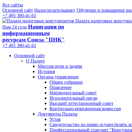
Все сайты
Основной сайт
Налогоплательщику
Обучение и повышение кв
+7 495 380-41-61
Палата налоговых консульт
Навигация по
Нам 24 года
информационным
ресурсам Союза "ПНК"
+7 495 380‑41‑61
Основной сайт
О Палате
Миссия цели и задачи
История
Органы управления
Общее собрание
Правление
Наблюдательный совет
Исполнительный орган
Высший аттестационный совет
Контрольно-ревизионная комиссия
Документы Палаты
Устав
Свидетельство на право осуществлять х
Профессиональный стандарт "Консульта