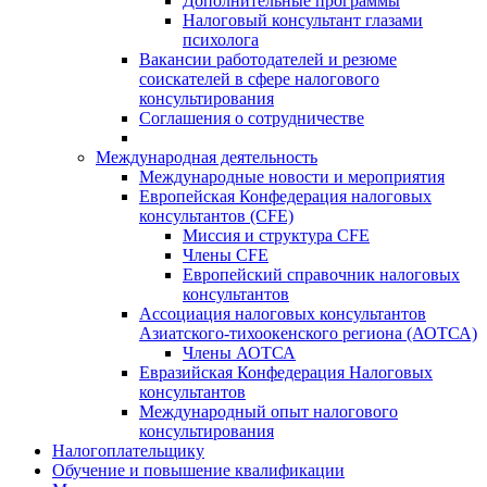
Дополнительные программы
Налоговый консультант глазами
психолога
Вакансии работодателей и резюме
соискателей в сфере налогового
консультирования
Соглашения о сотрудничестве
Международная деятельность
Международные новости и мероприятия
Европейская Конфедерация налоговых
консультантов (CFE)
Миссия и структура CFE
Члены CFE
Европейский справочник налоговых
консультантов
Ассоциация налоговых консультантов
Азиатского-тихоокенского региона (АОТСА)
Члены АОТСА
Евразийская Конфедерация Налоговых
консультантов
Международный опыт налогового
консультирования
Налогоплательщику
Обучение и повышение квалификации