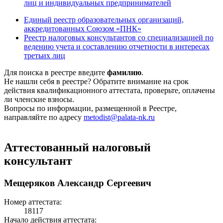
лиц и индивидуальных предпринимателей
Единый реестр образовательных организаций,
аккредитованных Союзом «ПНК»
Реестр налоговых консультантов со специализацией по
ведению учета и составлению отчетности в интересах
третьих лиц
Для поиска в реестре введите
фамилию
.
Не нашли себя в реестре? Обратите внимание на срок
действия квалификационного аттестата, проверьте, оплачены
ли членские взносы.
Вопросы по информации, размещенной в Реестре,
направляйте по адресу
metodist@palata-nk.ru
Аттестованный налоговый
консультант
Мещеряков Александр Сергеевич
Номер аттестата:
18117
Начало действия аттестата: