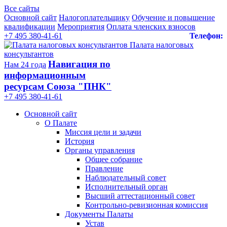
Все сайты
Основной сайт
Налогоплательщику
Обучение и повышение
квалификации
Мероприятия
Оплата членских взносов
+7 495 380-41-61
Телефон:
Палата налоговых
консультантов
Навигация по
Нам 24 года
информационным
ресурсам Союза "ПНК"
+7 495 380‑41‑61
Основной сайт
О Палате
Миссия цели и задачи
История
Органы управления
Общее собрание
Правление
Наблюдательный совет
Исполнительный орган
Высший аттестационный совет
Контрольно-ревизионная комиссия
Документы Палаты
Устав