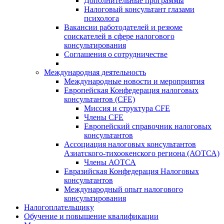
Дополнительные программы
Налоговый консультант глазами
психолога
Вакансии работодателей и резюме
соискателей в сфере налогового
консультирования
Соглашения о сотрудничестве
Международная деятельность
Международные новости и мероприятия
Европейская Конфедерация налоговых
консультантов (CFE)
Миссия и структура CFE
Члены CFE
Европейский справочник налоговых
консультантов
Ассоциация налоговых консультантов
Азиатского-тихоокенского региона (АОТСА)
Члены АОТСА
Евразийская Конфедерация Налоговых
консультантов
Международный опыт налогового
консультирования
Налогоплательщику
Обучение и повышение квалификации