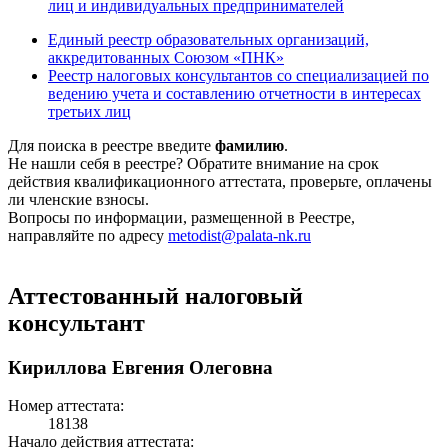
лиц и индивидуальных предпринимателей
Единый реестр образовательных организаций,
аккредитованных Союзом «ПНК»
Реестр налоговых консультантов со специализацией по
ведению учета и составлению отчетности в интересах
третьих лиц
Для поиска в реестре введите
фамилию
.
Не нашли себя в реестре? Обратите внимание на срок
действия квалификационного аттестата, проверьте, оплачены
ли членские взносы.
Вопросы по информации, размещенной в Реестре,
направляйте по адресу
metodist@palata-nk.ru
Аттестованный налоговый
консультант
Кириллова Евгения Олеговна
Номер аттестата:
18138
Начало действия аттестата: