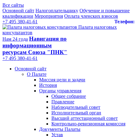
Все сайты
Основной сайт
Налогоплательщику
Обучение и повышение
квалификации
Мероприятия
Оплата членских взносов
+7 495 380-41-61
Телефон:
Палата налоговых
консультантов
Навигация по
Нам 24 года
информационным
ресурсам Союза "ПНК"
+7 495 380‑41‑61
Основной сайт
О Палате
Миссия цели и задачи
История
Органы управления
Общее собрание
Правление
Наблюдательный совет
Исполнительный орган
Высший аттестационный совет
Контрольно-ревизионная комиссия
Документы Палаты
Устав