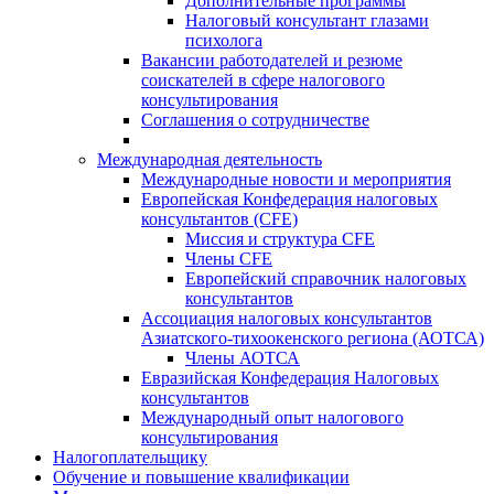
Дополнительные программы
Налоговый консультант глазами
психолога
Вакансии работодателей и резюме
соискателей в сфере налогового
консультирования
Соглашения о сотрудничестве
Международная деятельность
Международные новости и мероприятия
Европейская Конфедерация налоговых
консультантов (CFE)
Миссия и структура CFE
Члены CFE
Европейский справочник налоговых
консультантов
Ассоциация налоговых консультантов
Азиатского-тихоокенского региона (АОТСА)
Члены АОТСА
Евразийская Конфедерация Налоговых
консультантов
Международный опыт налогового
консультирования
Налогоплательщику
Обучение и повышение квалификации