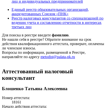
лиц и индивидуальных предпринимателей
Единый реестр образовательных организаций,
аккредитованных Союзом «ПНК»
Реестр налоговых консультантов со специализацией по
ведению учета и составлению отчетности в интересах
третьих лиц
Для поиска в реестре введите
фамилию
.
Не нашли себя в реестре? Обратите внимание на срок
действия квалификационного аттестата, проверьте, оплачены
ли членские взносы.
Вопросы по информации, размещенной в Реестре,
направляйте по адресу
metodist@palata-nk.ru
Аттестованный налоговый
консультант
Блошенко Татьяна Алексеевна
Номер аттестата:
18161
Начало действия аттестата: