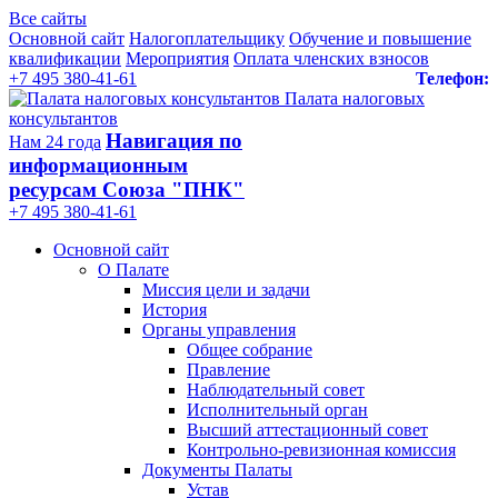
Все сайты
Основной сайт
Налогоплательщику
Обучение и повышение
квалификации
Мероприятия
Оплата членских взносов
+7 495 380-41-61
Телефон:
Палата налоговых
консультантов
Навигация по
Нам 24 года
информационным
ресурсам Союза "ПНК"
+7 495 380‑41‑61
Основной сайт
О Палате
Миссия цели и задачи
История
Органы управления
Общее собрание
Правление
Наблюдательный совет
Исполнительный орган
Высший аттестационный совет
Контрольно-ревизионная комиссия
Документы Палаты
Устав