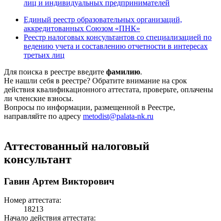
лиц и индивидуальных предпринимателей
Единый реестр образовательных организаций,
аккредитованных Союзом «ПНК»
Реестр налоговых консультантов со специализацией по
ведению учета и составлению отчетности в интересах
третьих лиц
Для поиска в реестре введите
фамилию
.
Не нашли себя в реестре? Обратите внимание на срок
действия квалификационного аттестата, проверьте, оплачены
ли членские взносы.
Вопросы по информации, размещенной в Реестре,
направляйте по адресу
metodist@palata-nk.ru
Аттестованный налоговый
консультант
Гавин Артем Викторович
Номер аттестата:
18213
Начало действия аттестата: