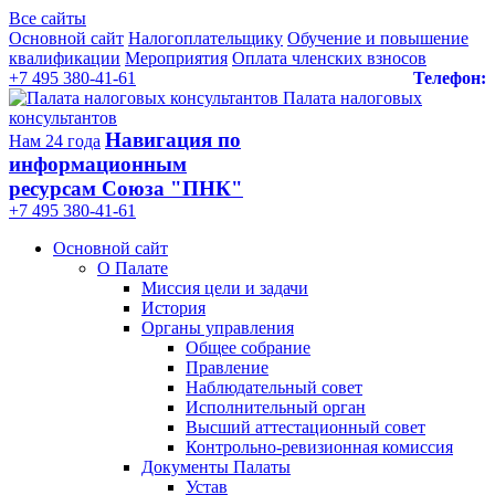
Все сайты
Основной сайт
Налогоплательщику
Обучение и повышение
квалификации
Мероприятия
Оплата членских взносов
+7 495 380-41-61
Телефон:
Палата налоговых
консультантов
Навигация по
Нам 24 года
информационным
ресурсам Союза "ПНК"
+7 495 380‑41‑61
Основной сайт
О Палате
Миссия цели и задачи
История
Органы управления
Общее собрание
Правление
Наблюдательный совет
Исполнительный орган
Высший аттестационный совет
Контрольно-ревизионная комиссия
Документы Палаты
Устав