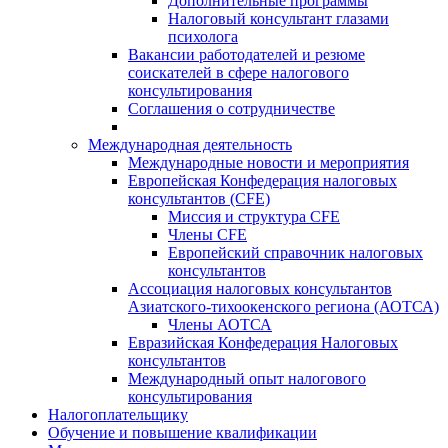
Дополнительные программы
Налоговый консультант глазами
психолога
Вакансии работодателей и резюме
соискателей в сфере налогового
консультирования
Соглашения о сотрудничестве
Международная деятельность
Международные новости и мероприятия
Европейская Конфедерация налоговых
консультантов (CFE)
Миссия и структура CFE
Члены CFE
Европейский справочник налоговых
консультантов
Ассоциация налоговых консультантов
Азиатского-тихоокенского региона (АОТСА)
Члены АОТСА
Евразийская Конфедерация Налоговых
консультантов
Международный опыт налогового
консультирования
Налогоплательщику
Обучение и повышение квалификации