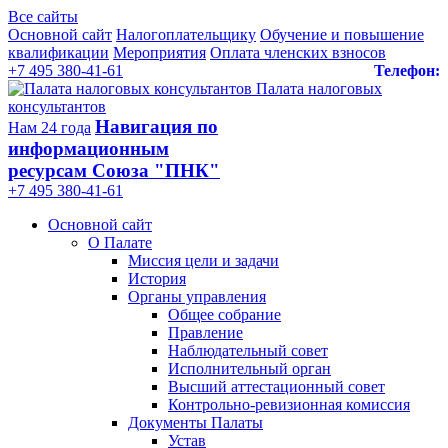
Все сайты
Основной сайт
Налогоплательщику
Обучение и повышение
квалификации
Мероприятия
Оплата членских взносов
+7 495 380-41-61
Телефон:
Палата налоговых
консультантов
Навигация по
Нам 24 года
информационным
ресурсам Союза "ПНК"
+7 495 380‑41‑61
Основной сайт
О Палате
Миссия цели и задачи
История
Органы управления
Общее собрание
Правление
Наблюдательный совет
Исполнительный орган
Высший аттестационный совет
Контрольно-ревизионная комиссия
Документы Палаты
Устав