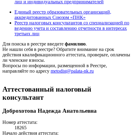
лиц и индивидуальных предпринимателей
Единый реестр образовательных организаций,
аккредитованных Союзом «ПНК»
Реестр налоговых консультантов со специализацией по
ведению учета и составлению отчетности в интересах
третьих лиц
Для поиска в реестре введите
фамилию
.
Не нашли себя в реестре? Обратите внимание на срок
действия квалификационного аттестата, проверьте, оплачены
ли членские взносы.
Вопросы по информации, размещенной в Реестре,
направляйте по адресу
metodist@palata-nk.ru
Аттестованный налоговый
консультант
Доброхотова Надежда Анатольевна
Номер аттестата:
18265
Начало действия аттестата: