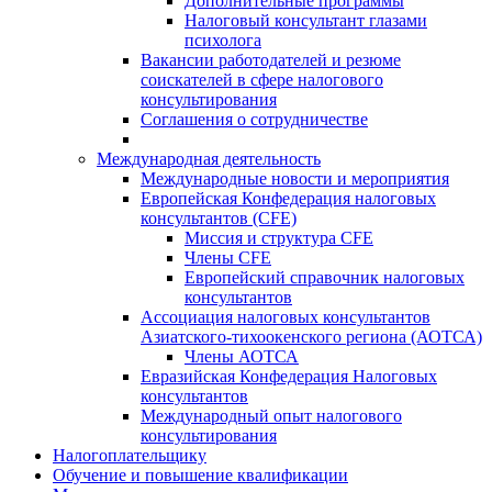
Дополнительные программы
Налоговый консультант глазами
психолога
Вакансии работодателей и резюме
соискателей в сфере налогового
консультирования
Соглашения о сотрудничестве
Международная деятельность
Международные новости и мероприятия
Европейская Конфедерация налоговых
консультантов (CFE)
Миссия и структура CFE
Члены CFE
Европейский справочник налоговых
консультантов
Ассоциация налоговых консультантов
Азиатского-тихоокенского региона (АОТСА)
Члены АОТСА
Евразийская Конфедерация Налоговых
консультантов
Международный опыт налогового
консультирования
Налогоплательщику
Обучение и повышение квалификации