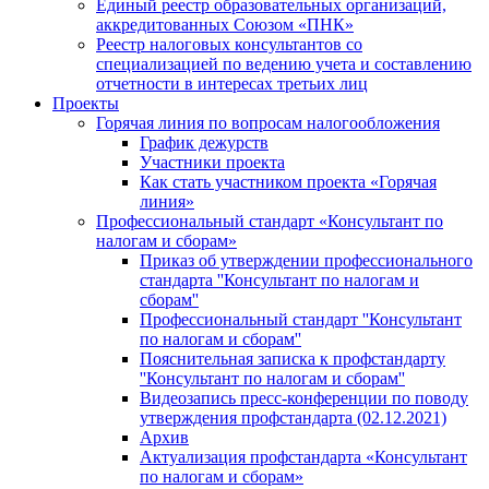
Единый реестр образовательных организаций,
аккредитованных Союзом «ПНК»
Реестр налоговых консультантов со
специализацией по ведению учета и составлению
отчетности в интересах третьих лиц
Проекты
Горячая линия по вопросам налогообложения
График дежурств
Участники проекта
Как стать участником проекта «Горячая
линия»
Профессиональный стандарт «Консультант по
налогам и сборам»
Приказ об утверждении профессионального
стандарта ''Консультант по налогам и
сборам''
Профессиональный стандарт ''Консультант
по налогам и сборам''
Пояснительная записка к профстандарту
''Консультант по налогам и сборам''
Видеозапись пресс-конференции по поводу
утверждения профстандарта (02.12.2021)
Архив
Актуализация профстандарта «Консультант
по налогам и сборам»