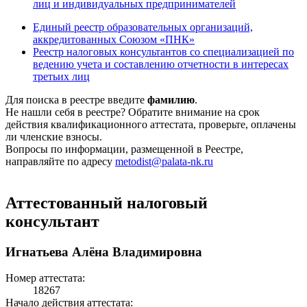
лиц и индивидуальных предпринимателей
Единый реестр образовательных организаций,
аккредитованных Союзом «ПНК»
Реестр налоговых консультантов со специализацией по
ведению учета и составлению отчетности в интересах
третьих лиц
Для поиска в реестре введите
фамилию
.
Не нашли себя в реестре? Обратите внимание на срок
действия квалификационного аттестата, проверьте, оплачены
ли членские взносы.
Вопросы по информации, размещенной в Реестре,
направляйте по адресу
metodist@palata-nk.ru
Аттестованный налоговый
консультант
Игнатьева Алёна Владимировна
Номер аттестата:
18267
Начало действия аттестата: