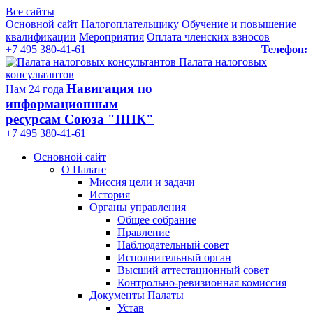
Все сайты
Основной сайт
Налогоплательщику
Обучение и повышение
квалификации
Мероприятия
Оплата членских взносов
+7 495 380-41-61
Телефон:
Палата налоговых
консультантов
Навигация по
Нам 24 года
информационным
ресурсам Союза "ПНК"
+7 495 380‑41‑61
Основной сайт
О Палате
Миссия цели и задачи
История
Органы управления
Общее собрание
Правление
Наблюдательный совет
Исполнительный орган
Высший аттестационный совет
Контрольно-ревизионная комиссия
Документы Палаты
Устав