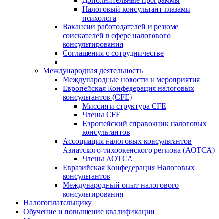
Дополнительные программы
Налоговый консультант глазами
психолога
Вакансии работодателей и резюме
соискателей в сфере налогового
консультирования
Соглашения о сотрудничестве
Международная деятельность
Международные новости и мероприятия
Европейская Конфедерация налоговых
консультантов (CFE)
Миссия и структура CFE
Члены CFE
Европейский справочник налоговых
консультантов
Ассоциация налоговых консультантов
Азиатского-тихоокенского региона (АОТСА)
Члены АОТСА
Евразийская Конфедерация Налоговых
консультантов
Международный опыт налогового
консультирования
Налогоплательщику
Обучение и повышение квалификации