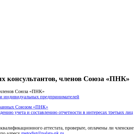
ых консультантов, членов Союза «ПНК»
, членов Союза «ПНК»
 и индивидуальных предпринимателей
тованных Союзом «ПНК»
едению учета и составлению отчетности в интересах третьих лиц
 квалификационного аттестата, проверьте, оплачены ли членские
 по адресу
metodist@palata-nk.ru