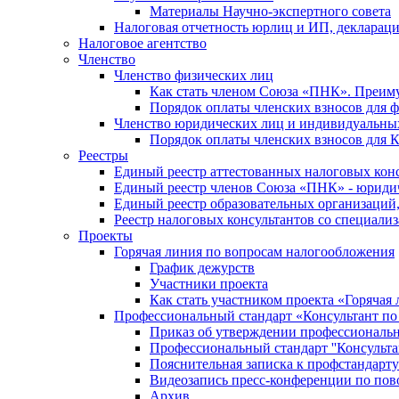
Материалы Научно-экспертного совета
Налоговая отчетность юрлиц и ИП, деклара
Налоговое агентство
Членство
Членство физических лиц
Как стать членом Союза «ПНК». Преим
Порядок оплаты членских взносов для 
Членство юридических лиц и индивидуальны
Порядок оплаты членских взносов для 
Реестры
Единый реестр аттестованных налоговых кон
Единый реестр членов Союза «ПНК» - юриди
Единый реестр образовательных организаци
Реестр налоговых консультантов со специализ
Проекты
Горячая линия по вопросам налогообложения
График дежурств
Участники проекта
Как стать участником проекта «Горячая
Профессиональный стандарт «Консультант по
Приказ об утверждении профессиональног
Профессиональный стандарт ''Консультан
Пояснительная записка к профстандарту 
Видеозапись пресс-конференции по пово
Архив