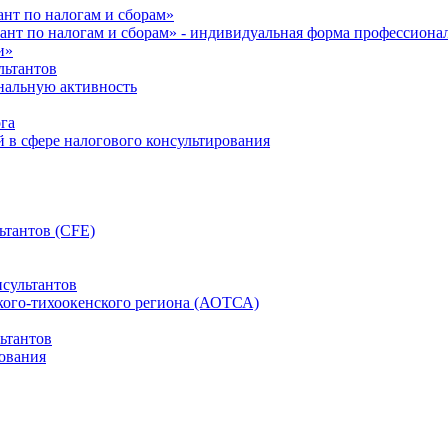
нт по налогам и сборам»
ант по налогам и сборам» - индивидуальная форма профессиона
и»
льтантов
ональную активность
га
й в сфере налогового консультирования
ьтантов (CFE)
сультантов
кого-тихоокенского региона (АОТСА)
ьтантов
ования