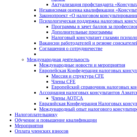
Актуализация профстандарта «Консульта
Независимая оценка квалификации «Консульт
Законопроект «О налоговом консультировани
Психологическая поддержка налоговых консу
Программы в зачет баллов за професси
Дополнительные программы
Налоговый консультант глазами психоло
Вакансии работодателей и резюме соискателе
Соглашения о сотрудничестве
Международная деятельность
Международные новости и мероприятия
Европейская Конфедерация налоговых консул
Миссия и структура CFE
Члены CFE
Европейский справочник налоговых кон
Ассоциация налоговых консультантов Азиатс
Члены АОТСА
Евразийская Конфедерация Налоговых консул
Международный опыт налогового консультир
Налогоплательщику
Обучение и повышение квалификации
Мероприятия
Оплата членских взносов