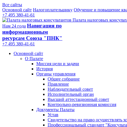
Все сайты
Основной сайт
Налогоплательщику
Обучение и повышение кв
+7 495 380-41-61
Палата налоговых консульт
Навигация по
Нам 24 года
информационным
ресурсам Союза "ПНК"
+7 495 380‑41‑61
Основной сайт
О Палате
Миссия цели и задачи
История
Органы управления
Общее собрание
Правление
Наблюдательный совет
Исполнительный орган
Высший аттестационный совет
Контрольно-ревизионная комиссия
Документы Палаты
Устав
Свидетельство на право осуществлять х
Профессиональный стандарт "Консульта