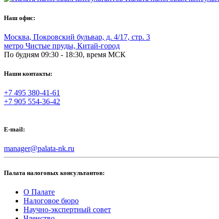
Наш офис:
Москва
,
Покровский бульвар, д. 4/17, стр. 3
метро Чистые пруды, Китай-город
По будням 09:30 - 18:30, время МСК
Наши контакты:
+7 495 380-41-61
+7 905 554-36-42
E-mail:
manager@palata-nk.ru
Палата налоговых консультантов:
О Палате
Налоговое бюро
Научно-экспертный совет
Членство