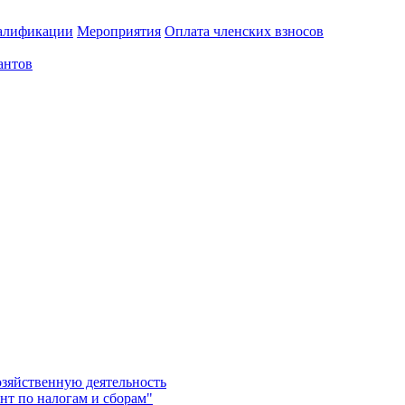
алификации
Мероприятия
Оплата членских взносов
антов
озяйственную деятельность
нт по налогам и сборам"