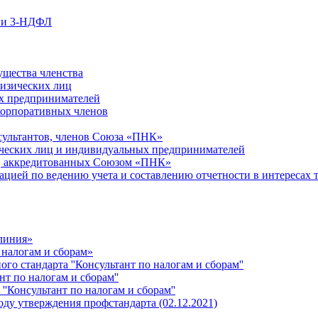
ции 3-НДФЛ
ущества членства
физических лиц
х предпринимателей
Корпоративных членов
сультантов, членов Союза «ПНК»
ческих лиц и индивидуальных предпринимателей
й, аккредитованных Союзом «ПНК»
ацией по ведению учета и составлению отчетности в интересах 
 линия»
 налогам и сборам»
о стандарта ''Консультант по налогам и сборам''
т по налогам и сборам''
''Консультант по налогам и сборам''
ду утверждения профстандарта (02.12.2021)