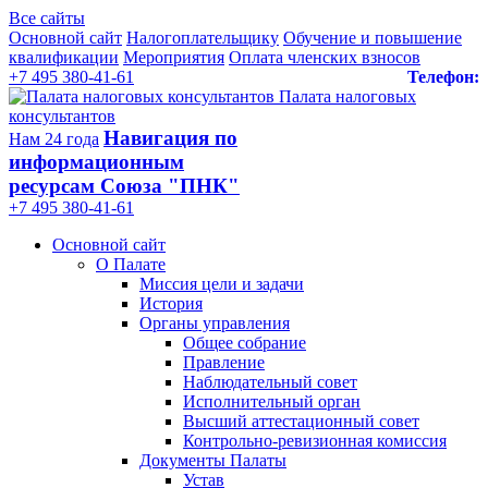
Все сайты
Основной сайт
Налогоплательщику
Обучение и повышение
квалификации
Мероприятия
Оплата членских взносов
+7 495 380-41-61
Телефон:
Палата налоговых
консультантов
Навигация по
Нам 24 года
информационным
ресурсам Союза "ПНК"
+7 495 380‑41‑61
Основной сайт
О Палате
Миссия цели и задачи
История
Органы управления
Общее собрание
Правление
Наблюдательный совет
Исполнительный орган
Высший аттестационный совет
Контрольно-ревизионная комиссия
Документы Палаты
Устав