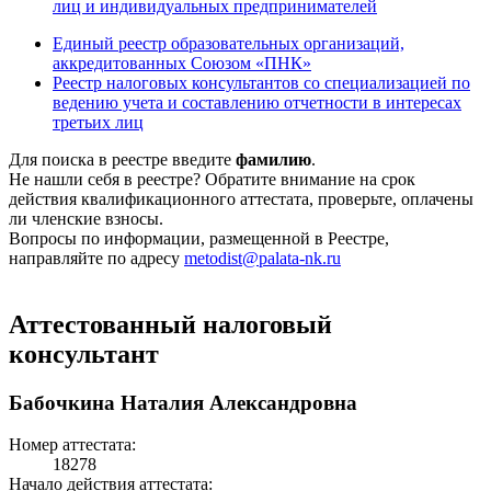
лиц и индивидуальных предпринимателей
Единый реестр образовательных организаций,
аккредитованных Союзом «ПНК»
Реестр налоговых консультантов со специализацией по
ведению учета и составлению отчетности в интересах
третьих лиц
Для поиска в реестре введите
фамилию
.
Не нашли себя в реестре? Обратите внимание на срок
действия квалификационного аттестата, проверьте, оплачены
ли членские взносы.
Вопросы по информации, размещенной в Реестре,
направляйте по адресу
metodist@palata-nk.ru
Аттестованный налоговый
консультант
Бабочкина Наталия Александровна
Номер аттестата:
18278
Начало действия аттестата: