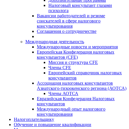
Дополнительные программы
Налоговый консультант глазами
психолога
Вакансии работодателей и резюме
соискателей в сфере налогового
консультирования
Соглашения о сотрудничестве
Международная деятельность
Международные новости и мероприятия
Европейская Конфедерация налоговых
консультантов (CFE)
Миссия и структура CFE
Члены CFE
Европейский справочник налоговых
консультантов
Ассоциация налоговых консультантов
Азиатского-тихоокенского региона (АОТСА)
Члены АОТСА
Евразийская Конфедерация Налоговых
консультантов
Международный опыт налогового
консультирования
Налогоплательщику
Обучение и повышение квалификации