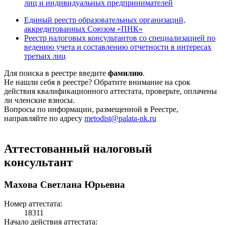
лиц и индивидуальных предпринимателей
Единый реестр образовательных организаций,
аккредитованных Союзом «ПНК»
Реестр налоговых консультантов со специализацией по
ведению учета и составлению отчетности в интересах
третьих лиц
Для поиска в реестре введите
фамилию
.
Не нашли себя в реестре? Обратите внимание на срок
действия квалификационного аттестата, проверьте, оплачены
ли членские взносы.
Вопросы по информации, размещенной в Реестре,
направляйте по адресу
metodist@palata-nk.ru
Аттестованный налоговый
консультант
Махова Светлана Юрьевна
Номер аттестата:
18311
Начало действия аттестата: