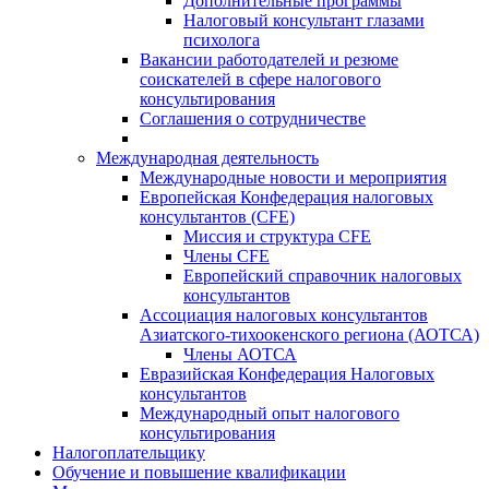
Дополнительные программы
Налоговый консультант глазами
психолога
Вакансии работодателей и резюме
соискателей в сфере налогового
консультирования
Соглашения о сотрудничестве
Международная деятельность
Международные новости и мероприятия
Европейская Конфедерация налоговых
консультантов (CFE)
Миссия и структура CFE
Члены CFE
Европейский справочник налоговых
консультантов
Ассоциация налоговых консультантов
Азиатского-тихоокенского региона (АОТСА)
Члены АОТСА
Евразийская Конфедерация Налоговых
консультантов
Международный опыт налогового
консультирования
Налогоплательщику
Обучение и повышение квалификации