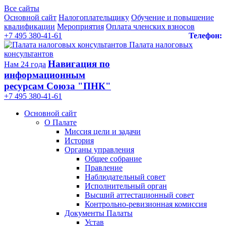
Все сайты
Основной сайт
Налогоплательщику
Обучение и повышение
квалификации
Мероприятия
Оплата членских взносов
+7 495 380-41-61
Телефон:
Палата налоговых
консультантов
Навигация по
Нам 24 года
информационным
ресурсам Союза "ПНК"
+7 495 380‑41‑61
Основной сайт
О Палате
Миссия цели и задачи
История
Органы управления
Общее собрание
Правление
Наблюдательный совет
Исполнительный орган
Высший аттестационный совет
Контрольно-ревизионная комиссия
Документы Палаты
Устав