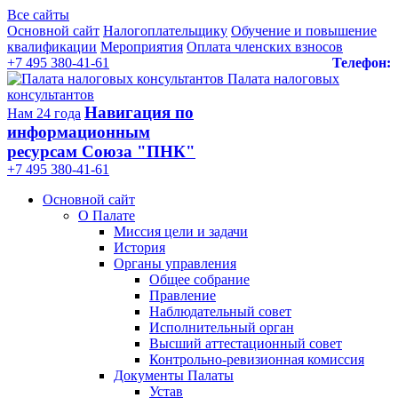
Все сайты
Основной сайт
Налогоплательщику
Обучение и повышение
квалификации
Мероприятия
Оплата членских взносов
+7 495 380-41-61
Телефон:
Палата налоговых
консультантов
Навигация по
Нам 24 года
информационным
ресурсам Союза "ПНК"
+7 495 380‑41‑61
Основной сайт
О Палате
Миссия цели и задачи
История
Органы управления
Общее собрание
Правление
Наблюдательный совет
Исполнительный орган
Высший аттестационный совет
Контрольно-ревизионная комиссия
Документы Палаты
Устав