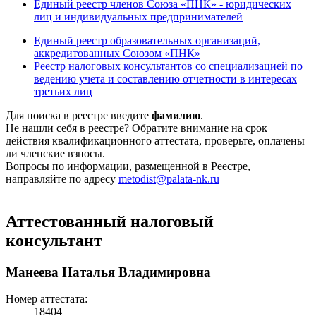
Единый реестр членов Союза «ПНК» - юридических
лиц и индивидуальных предпринимателей
Единый реестр образовательных организаций,
аккредитованных Союзом «ПНК»
Реестр налоговых консультантов со специализацией по
ведению учета и составлению отчетности в интересах
третьих лиц
Для поиска в реестре введите
фамилию
.
Не нашли себя в реестре? Обратите внимание на срок
действия квалификационного аттестата, проверьте, оплачены
ли членские взносы.
Вопросы по информации, размещенной в Реестре,
направляйте по адресу
metodist@palata-nk.ru
Аттестованный налоговый
консультант
Манеева Наталья Владимировна
Номер аттестата:
18404