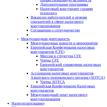
профессиональную активность
Дополнительные программы
Налоговый консультант глазами
психолога
Вакансии работодателей и резюме
соискателей в сфере налогового
консультирования
Соглашения о сотрудничестве
Международная деятельность
Международные новости и мероприятия
Европейская Конфедерация налоговых
консультантов (CFE)
Миссия и структура CFE
Члены CFE
Европейский справочник налоговых
консультантов
Ассоциация налоговых консультантов
Азиатского-тихоокенского региона (АОТСА)
Члены АОТСА
Евразийская Конфедерация Налоговых
консультантов
Международный опыт налогового
консультирования
Налогоплательщику