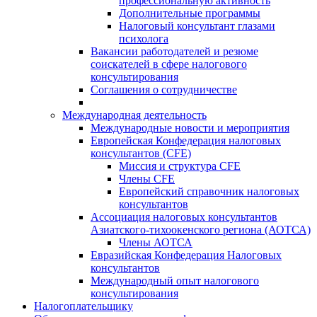
профессиональную активность
Дополнительные программы
Налоговый консультант глазами
психолога
Вакансии работодателей и резюме
соискателей в сфере налогового
консультирования
Соглашения о сотрудничестве
Международная деятельность
Международные новости и мероприятия
Европейская Конфедерация налоговых
консультантов (CFE)
Миссия и структура CFE
Члены CFE
Европейский справочник налоговых
консультантов
Ассоциация налоговых консультантов
Азиатского-тихоокенского региона (АОТСА)
Члены АОТСА
Евразийская Конфедерация Налоговых
консультантов
Международный опыт налогового
консультирования
Налогоплательщику