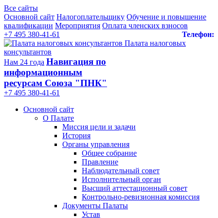
Все сайты
Основной сайт
Налогоплательщику
Обучение и повышение
квалификации
Мероприятия
Оплата членских взносов
+7 495 380-41-61
Телефон:
Палата налоговых
консультантов
Навигация по
Нам 24 года
информационным
ресурсам Союза "ПНК"
+7 495 380‑41‑61
Основной сайт
О Палате
Миссия цели и задачи
История
Органы управления
Общее собрание
Правление
Наблюдательный совет
Исполнительный орган
Высший аттестационный совет
Контрольно-ревизионная комиссия
Документы Палаты
Устав