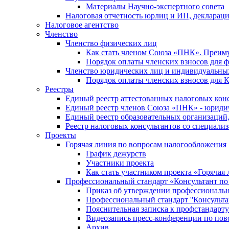
Материалы Научно-экспертного совета
Налоговая отчетность юрлиц и ИП, деклара
Налоговое агентство
Членство
Членство физических лиц
Как стать членом Союза «ПНК». Преим
Порядок оплаты членских взносов для 
Членство юридических лиц и индивидуальны
Порядок оплаты членских взносов для 
Реестры
Единый реестр аттестованных налоговых кон
Единый реестр членов Союза «ПНК» - юриди
Единый реестр образовательных организаци
Реестр налоговых консультантов со специализ
Проекты
Горячая линия по вопросам налогообложения
График дежурств
Участники проекта
Как стать участником проекта «Горячая
Профессиональный стандарт «Консультант по
Приказ об утверждении профессиональног
Профессиональный стандарт ''Консультан
Пояснительная записка к профстандарту 
Видеозапись пресс-конференции по пово
Архив