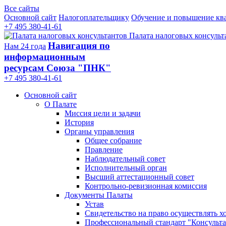
Все сайты
Основной сайт
Налогоплательщику
Обучение и повышение кв
+7 495 380-41-61
Палата налоговых консульт
Навигация по
Нам 24 года
информационным
ресурсам Союза "ПНК"
+7 495 380‑41‑61
Основной сайт
О Палате
Миссия цели и задачи
История
Органы управления
Общее собрание
Правление
Наблюдательный совет
Исполнительный орган
Высший аттестационный совет
Контрольно-ревизионная комиссия
Документы Палаты
Устав
Свидетельство на право осуществлять х
Профессиональный стандарт "Консульта