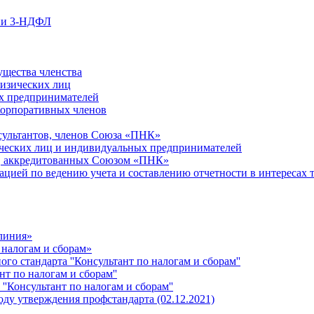
ции 3-НДФЛ
ущества членства
физических лиц
х предпринимателей
Корпоративных членов
сультантов, членов Союза «ПНК»
ческих лиц и индивидуальных предпринимателей
й, аккредитованных Союзом «ПНК»
ацией по ведению учета и составлению отчетности в интересах 
 линия»
 налогам и сборам»
о стандарта ''Консультант по налогам и сборам''
т по налогам и сборам''
''Консультант по налогам и сборам''
ду утверждения профстандарта (02.12.2021)