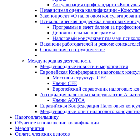
Актуализация профстандарта «Консульта
Независимая оценка квалификации «Консульт
Законопроект «О налоговом консультировани
Психологическая поддержка налоговых консу
Программы в зачет баллов за професси
Дополнительные программы
Налоговый консультант глазами психоло
Вакансии работодателей и резюме соискателе
Соглашения о сотрудничестве
Международная деятельность
Международные новости и мероприятия
Европейская Конфедерация налоговых консул
Миссия и структура CFE
Члены CFE
Европейский справочник налоговых кон
Ассоциация налоговых консультантов Азиатс
Члены АОТСА
Евразийская Конфедерация Налоговых консул
Международный опыт налогового консультир
Налогоплательщику
Обучение и повышение квалификации
Мероприятия
Оплата членских взносов