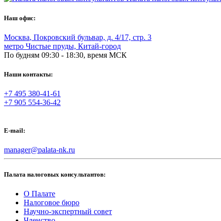
Наш офис:
Москва
,
Покровский бульвар, д. 4/17, стр. 3
метро Чистые пруды, Китай-город
По будням 09:30 - 18:30, время МСК
Наши контакты:
+7 495 380-41-61
+7 905 554-36-42
E-mail:
manager@palata-nk.ru
Палата налоговых консультантов:
О Палате
Налоговое бюро
Научно-экспертный совет
Членство