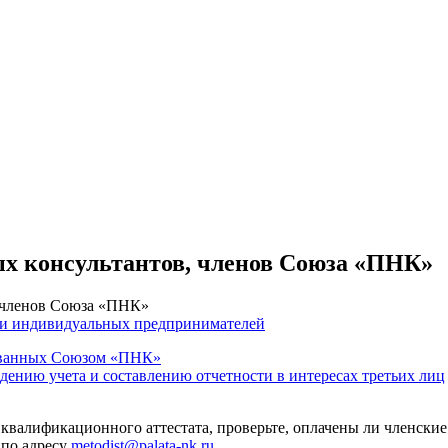
ых консультантов, членов Союза «ПНК»
, членов Союза «ПНК»
 и индивидуальных предпринимателей
тованных Союзом «ПНК»
едению учета и составлению отчетности в интересах третьих лиц
 квалификационного аттестата, проверьте, оплачены ли членские
 по адресу
metodist@palata-nk.ru