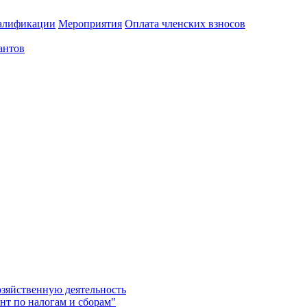
алификации
Мероприятия
Оплата членских взносов
антов
озяйственную деятельность
нт по налогам и сборам"