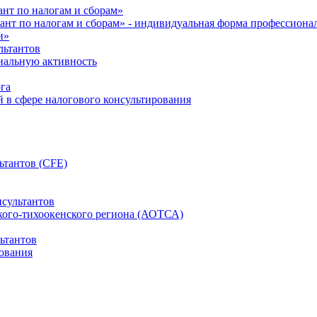
нт по налогам и сборам»
ант по налогам и сборам» - индивидуальная форма профессиона
и»
льтантов
ональную активность
га
й в сфере налогового консультирования
ьтантов (CFE)
сультантов
кого-тихоокенского региона (АОТСА)
ьтантов
ования