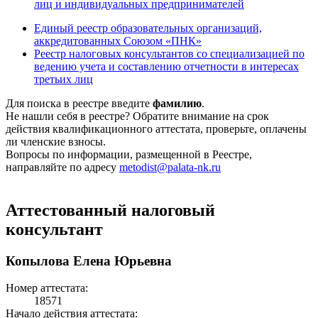
лиц и индивидуальных предпринимателей
Единый реестр образовательных организаций,
аккредитованных Союзом «ПНК»
Реестр налоговых консультантов со специализацией по
ведению учета и составлению отчетности в интересах
третьих лиц
Для поиска в реестре введите
фамилию
.
Не нашли себя в реестре? Обратите внимание на срок
действия квалификационного аттестата, проверьте, оплачены
ли членские взносы.
Вопросы по информации, размещенной в Реестре,
направляйте по адресу
metodist@palata-nk.ru
Аттестованный налоговый
консультант
Копылова Елена Юрьевна
Номер аттестата:
18571
Начало действия аттестата: