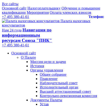
Все сайты
Основной сайт
Налогоплательщику
Обучение и повышение
квалификации
Мероприятия
Оплата членских взносов
+7 495 380-41-61
Телефон:
Палата налоговых
консультантов
Навигация по
Нам 24 года
информационным
ресурсам Союза "ПНК"
+7 495 380‑41‑61
Основной сайт
О Палате
Миссия цели и задачи
История
Органы управления
Общее собрание
Правление
Наблюдательный совет
Исполнительный орган
Высший аттестационный совет
Контрольно-ревизионная комиссия
Документы Палаты
Устав