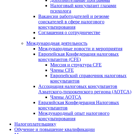
Дополнительные программы
Налоговый консультант глазами
психолога
Вакансии работодателей и резюме
соискателей в сфере налогового
консультирования
Соглашения о сотрудничестве
Международная деятельность
Международные новости и мероприятия
Европейская Конфедерация налоговых
консультантов (CFE)
Миссия и структура CFE
Члены CFE
Европейский справочник налоговых
консультантов
Ассоциация налоговых консультантов
Азиатского-тихоокенского региона (АОТСА)
Члены АОТСА
Евразийская Конфедерация Налоговых
консультантов
Международный опыт налогового
консультирования
Налогоплательщику
Обучение и повышение квалификации